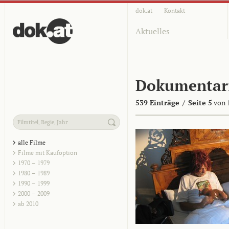
dok.at
Kontakt
Aktuelles
Dokumentar
539 Einträge
/
Seite 5
von 
alle Filme
Filme mit Kaufoption
1970 – 1979
1980 – 1989
1990 – 1999
2000 – 2009
ab 2010