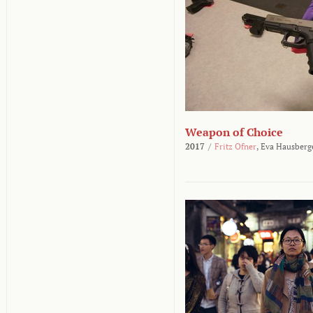
Weapon of Choice
2017
/
Fritz Ofner
,
Eva Hausberg