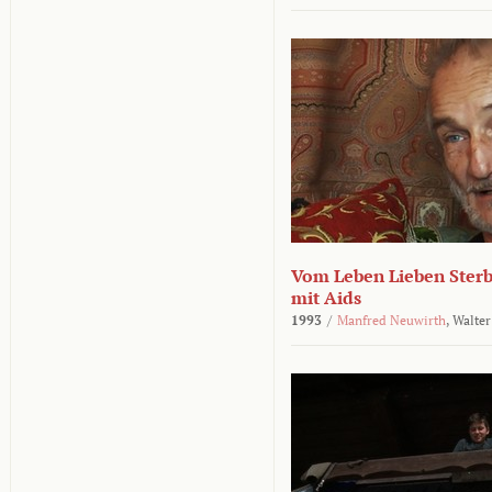
Vom Leben Lieben Sterb
mit Aids
1993
/
Manfred Neuwirth
,
Walter