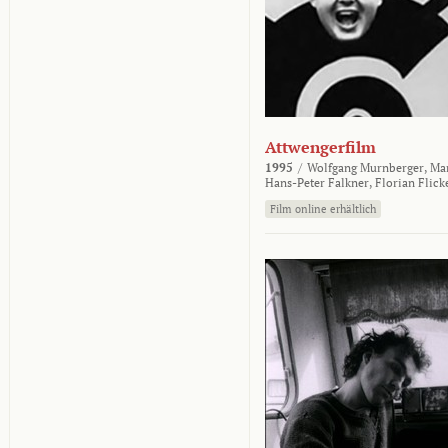
Attwengerfilm
1995
/
Wolfgang Murnberger,
Mar
Hans-Peter Falkner,
Florian Flick
Film online erhältlich