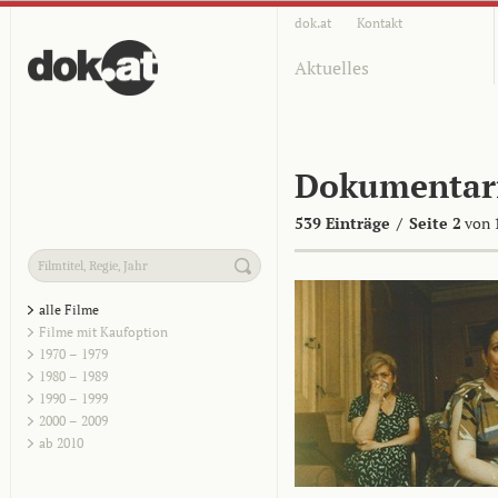
dok.at
Kontakt
Aktuelles
Dokumentar
539 Einträge
/
Seite 2
von 
alle Filme
Filme mit Kaufoption
1970 – 1979
1980 – 1989
1990 – 1999
2000 – 2009
ab 2010