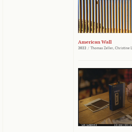
American Wall
2022
/
Thomas Zeller,
Christine 