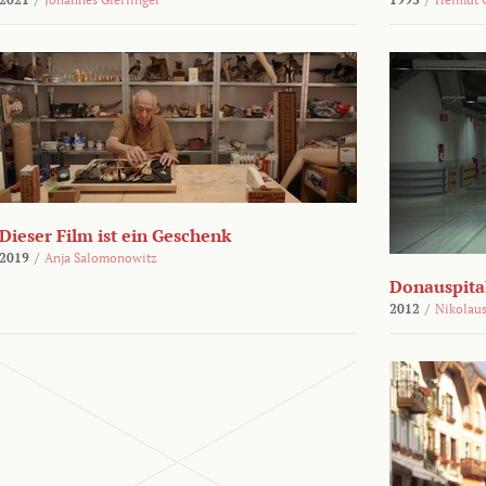
Dieser Film ist ein Geschenk
2019
/
Anja Salomonowitz
Donauspital
2012
/
Nikolaus