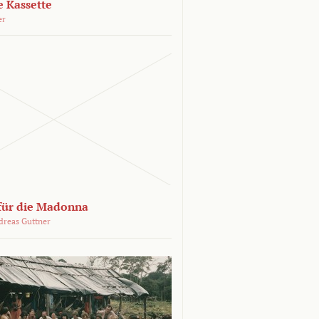
e Kassette
er
 für die Madonna
dreas Guttner