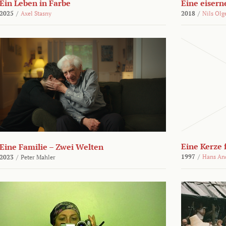
Ein Leben in Farbe
Eine eisern
2025
/
Axel Stasny
2018
/
Nils Olg
Eine Kerze
Eine Familie – Zwei Welten
1997
/
Hans An
2023
/
Peter Mahler