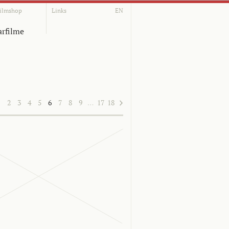
ilmshop
Links
EN
rfilme
1
2
3
4
5
6
7
8
9
…
17
18