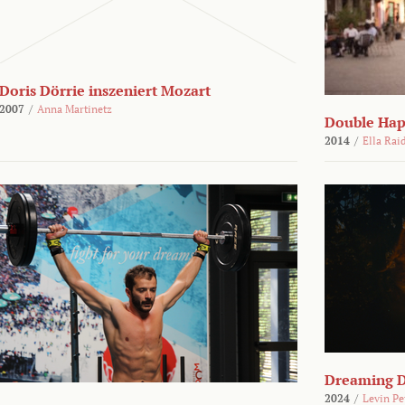
Doris Dörrie inszeniert Mozart
2007
/
Anna Martinetz
Double Hap
2014
/
Ella Rai
Dreaming 
2024
/
Levin Pe