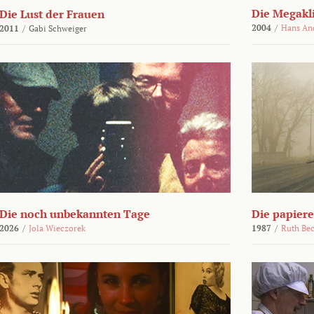
Die Megakl
Die Lust der Frauen
2004
/
Hans An
2011
/
Gabi Schweiger
Die noch unbekannten Tage
Die papier
2026
/
Jola Wieczorek
1987
/
Ruth Be