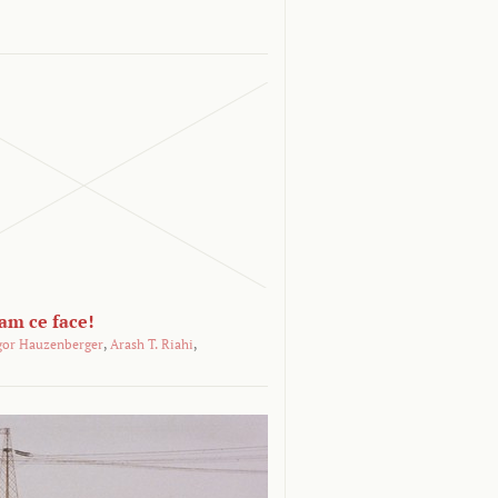
-am ce face!
gor Hauzenberger
,
Arash T. Riahi
,