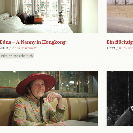
Edna – A Nanny in Hongkong
Ein flüchti
2012
/
Anna Martinetz
1999
/
Ruth Be
Film online erhältlich