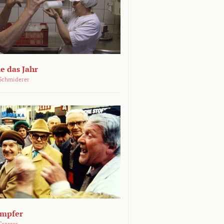
e das Jahr
Schmiderer
ämpfer
Grasser