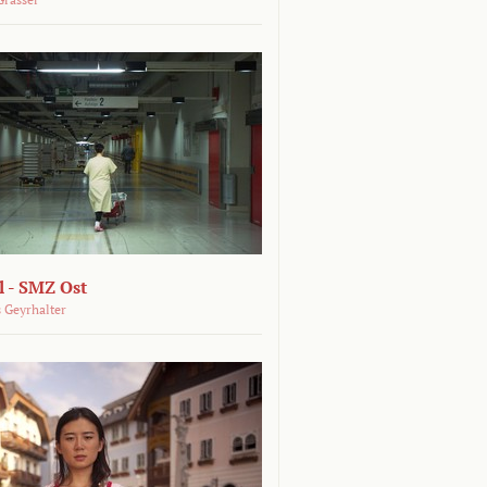
 - SMZ Ost
 Geyrhalter