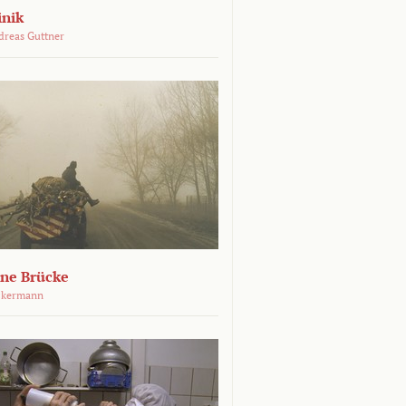
inik
dreas Guttner
ene Brücke
ckermann