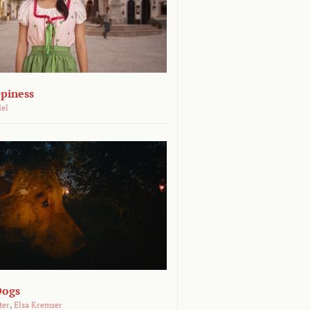
piness
del
Dogs
ter
,
Elsa Kremser