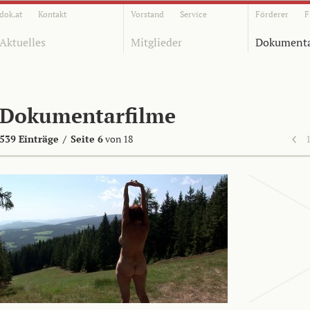
dok.at
Kontakt
Vorstand
Service
Förderer
F
Aktuelles
Mitglieder
Dokumenta
Dokumentarfilme
539 Einträge
/
Seite 6
von 18