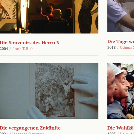
Die Tage wi
Die Souvenirs des Herrn X
2018
/
Othmar 
2004
/
Arash T. Riahi
Die vergangenen Zukünfte
Die Wahlk
2021
/
Johannes Gierlinger
1993
/
Helmut 