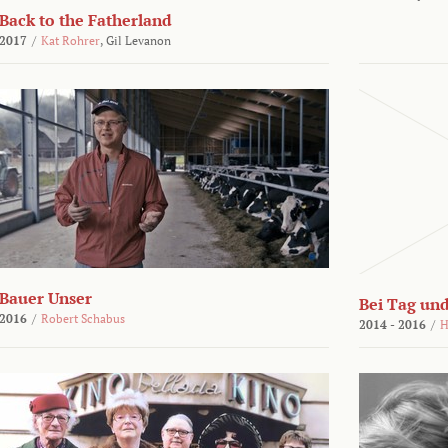
Back to the Fatherland
2017
/
Kat Rohrer
,
Gil Levanon
Bauer Unser
Bei Tag und
2016
/
Robert Schabus
2014 - 2016
/
H