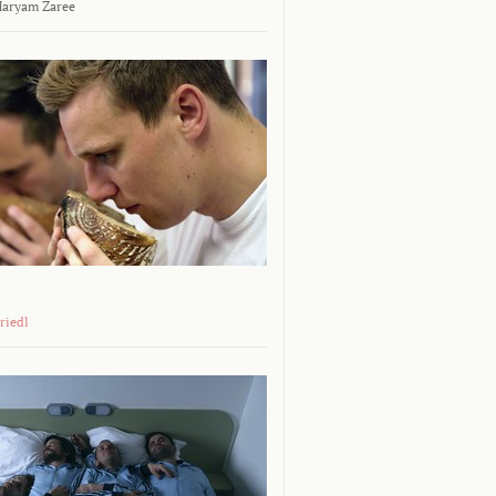
aryam Zaree
riedl