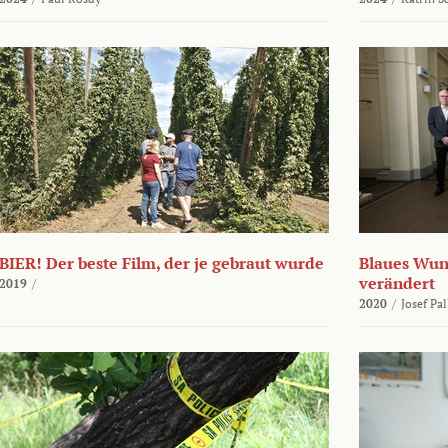
BIER! Der beste Film, der je gebraut wurde
Blaues Wund
verändert
2019
/
2020
/
Josef Pa