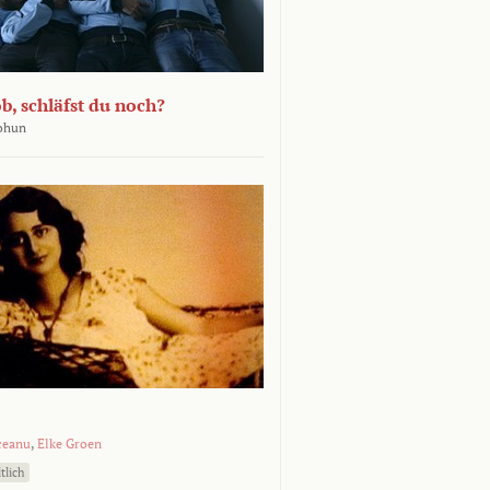
b, schläfst du noch?
Bohun
ceanu
,
Elke Groen
tlich