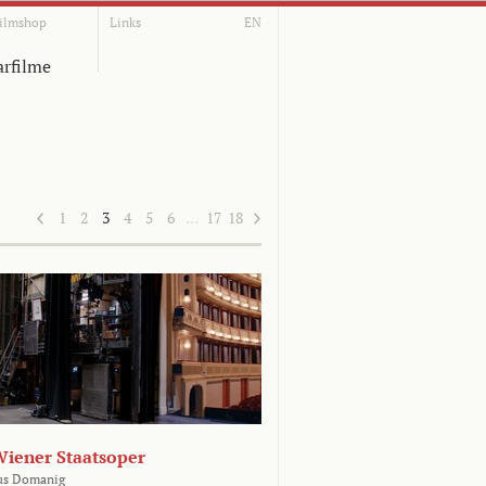
ilmshop
Links
EN
rfilme
1
2
3
4
5
6
…
17
18
Wiener Staatsoper
us Domanig