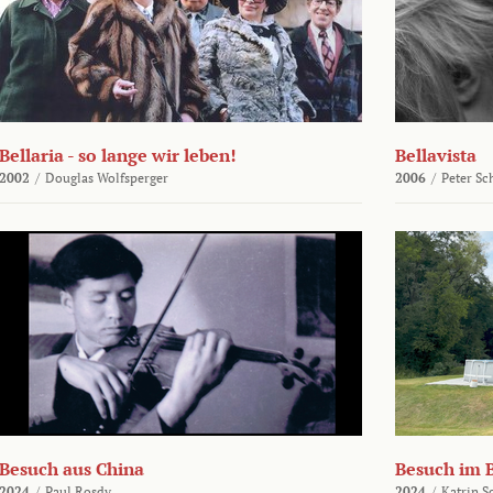
Bellaria - so lange wir leben!
Bellavista
2002
/
Douglas Wolfsperger
2006
/
Peter Sc
Besuch aus China
Besuch im 
2024
/
Paul Rosdy
2024
/
Katrin S