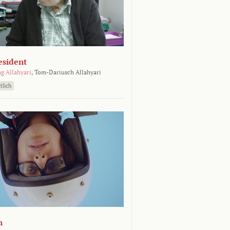
esident
g Allahyari
,
Tom-Dariusch Allahyari
tlich
n