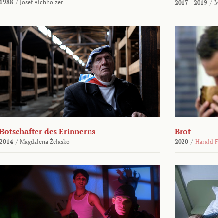
1988
/
Josef Aichholzer
2017 - 2019
/
M
Botschafter des Erinnerns
Brot
2014
/
Magdalena Żelasko
2020
/
Harald F