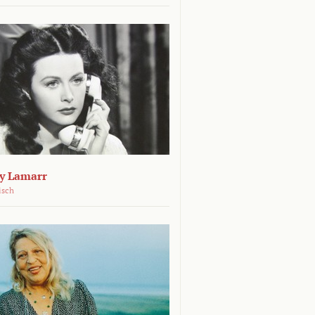
dy Lamarr
isch