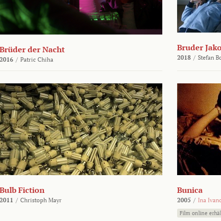
Bruder Jako
Brüder der Nacht
2018
/
Stefan 
2016
/
Patric Chiha
Bulb Fiction
Bunica
2011
/
Christoph Mayr
2005
/
Ina Ivan
Film online erhäl