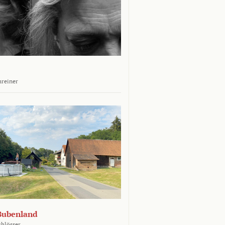
hreiner
Bubenland
chlösser