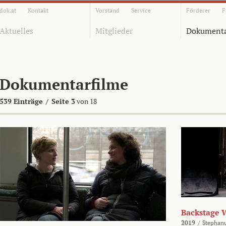
dok.at
Kontakt
Vorstand
Service
Förderer
F
Aktuelles
Mitglieder
Dokumenta
Dokumentarfilme
539 Einträge
/
Seite 3
von 18
Backstage 
2019
/
Stephan