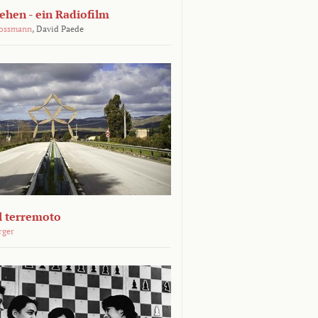
ehen - ein Radiofilm
rossmann
,
David Paede
Il terremoto
rger