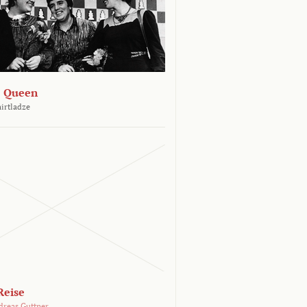
e Queen
hirtladze
Reise
dreas Guttner