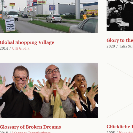
Glory to th
Global Shopping Village
2020
/
Tatia Sk
2014
/
Ulli Gladik
Glückliche 
Glossary of Broken Dreams
2008
/
Hans An
2018
/
Johannes Grenzfurthner