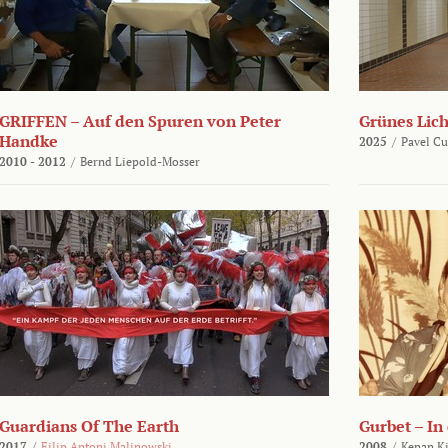
GRIFFEN – Auf den Spuren von Peter
Grünes Lich
Handke
2025
/
Pavel C
2010 - 2012
/
Bernd Liepold-Mosser
Guardians Of The Earth
Gurbet – In
2017
/
Filip Antoni Malinowski
2008
/
Kenan Ki