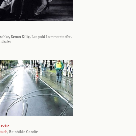
aschke,
Kenan Kiliç,
Leopold Lummerstorfer,
nthaler
ovie
Bruch
,
Reinhilde Condin