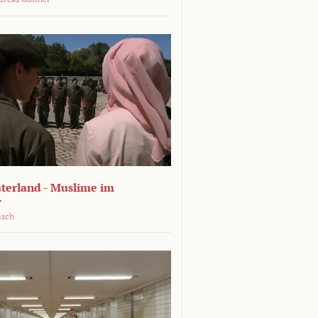
terland - Muslime im
r
isch