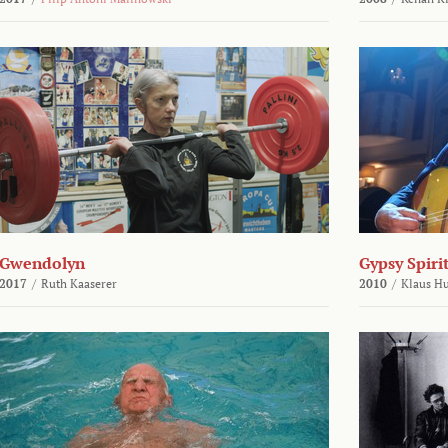
Gwendolyn
Gypsy Spirit
2017
/
Ruth Kaaserer
2010
/
Klaus H