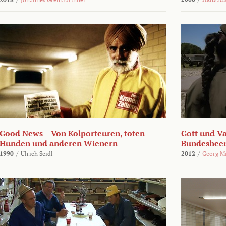
Good News – Von Kolporteuren, toten
Gott und Va
Hunden und anderen Wienern
Bundeshee
1990
/
Ulrich Seidl
2012
/
Georg M