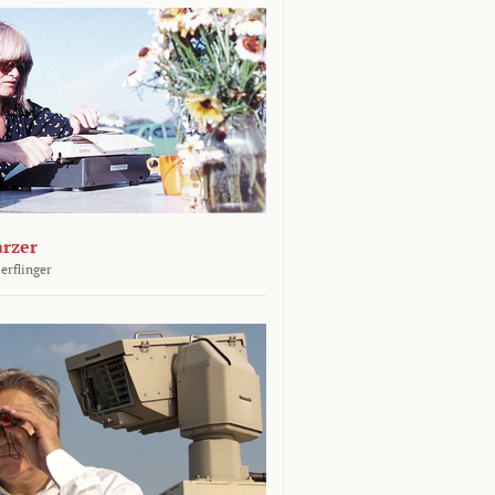
arzer
erflinger