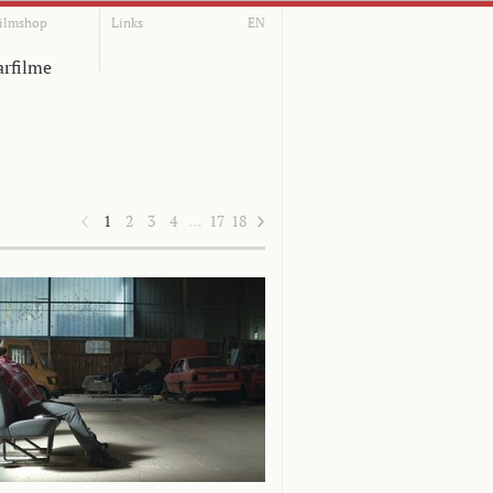
ilmshop
Links
EN
rfilme
1
2
3
4
…
17
18