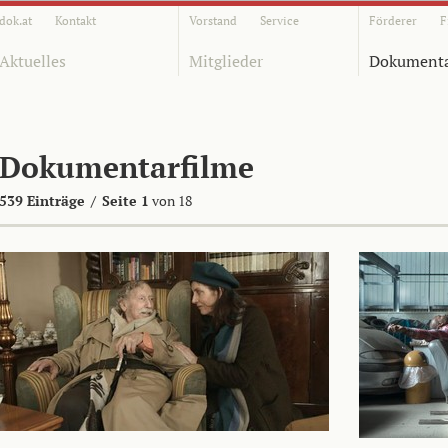
dok.at
Kontakt
Vorstand
Service
Förderer
F
Aktuelles
Mitglieder
Dokumenta
Dokumentarfilme
539 Einträge
/
Seite 1
von 18