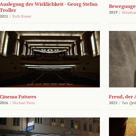
Auslegung der Wirklichkeit - Georg Stefan
Bewegungen
Troller
2019
/
Sebasti
2021
/
Ruth Rieser
Cinema Futures
Freud, der 
2016
/
Michael Palm
2025
/
Yair Qed