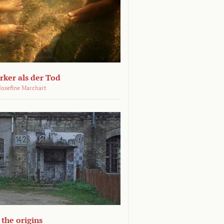
ärker als der Tod
 Josefine Marchart
the origins