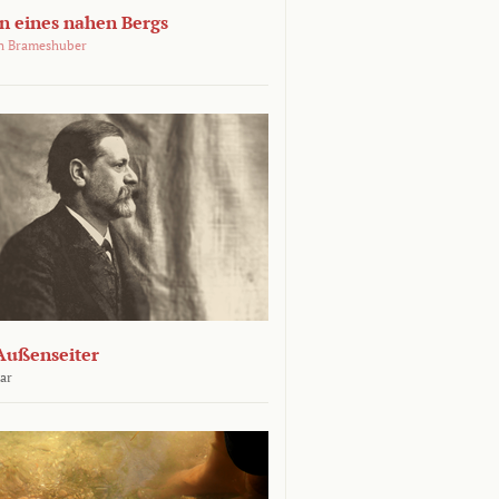
 eines nahen Bergs
an Brameshuber
Außenseiter
ar