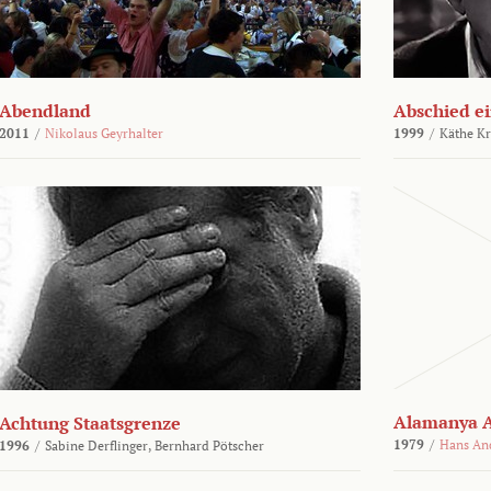
Abendland
Abschied ei
2011
/
Nikolaus Geyrhalter
1999
/
Käthe Kr
Alamanya A
Achtung Staatsgrenze
1979
/
Hans An
1996
/
Sabine Derflinger,
Bernhard Pötscher