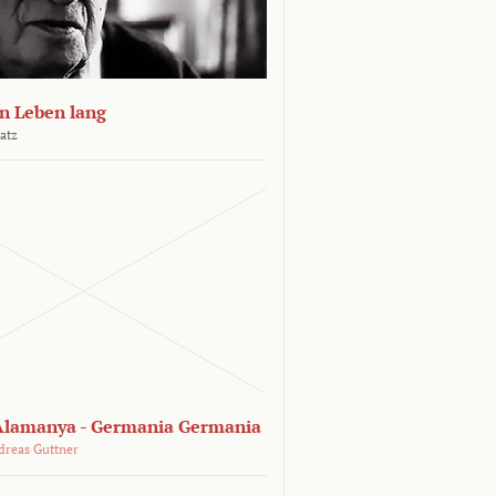
n Leben lang
atz
lamanya - Germania Germania
dreas Guttner