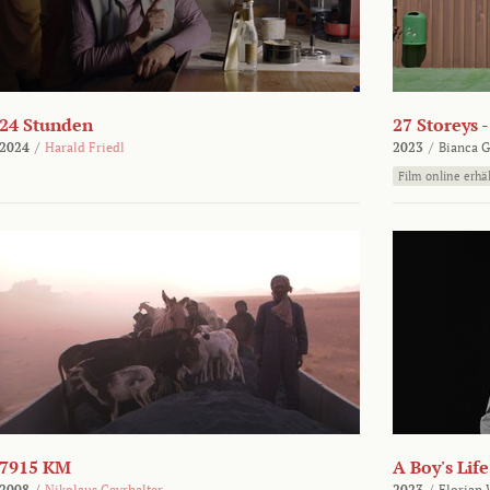
24 Stunden
27 Storeys 
2024
/
Harald Friedl
2023
/
Bianca G
Film online erhäl
7915 KM
A Boy's Life
2008
/
Nikolaus Geyrhalter
2023
/
Florian 