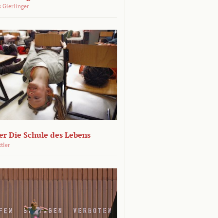
 Gierlinger
r Die Schule des Lebens
ttler