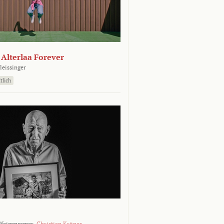
- Alterlaa Forever
leissinger
tlich
Weigensamer,
Christian Krönes