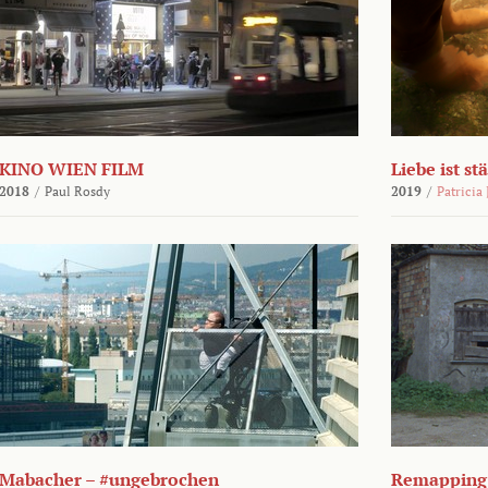
KINO WIEN FILM
Liebe ist st
2018
/
Paul Rosdy
2019
/
Patricia
Mabacher – #ungebrochen
Remapping 