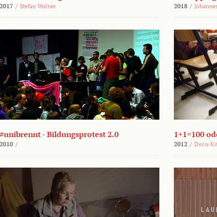
2017
/
Stefan Wolner
2018
/
Johannes
#unibrennt - Bildungsprotest 2.0
1+1=100 ode
2010
/
2012
/
Doris Ki