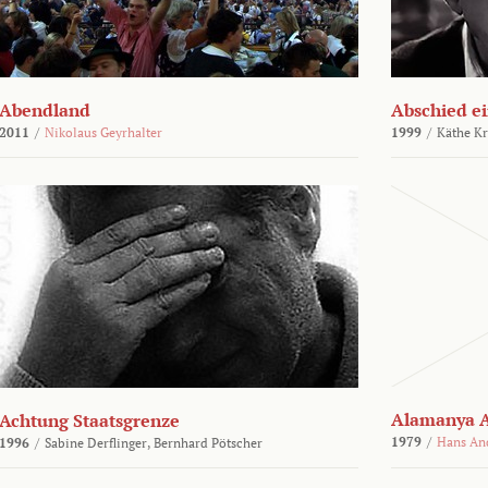
Abendland
Abschied ei
2011
/
Nikolaus Geyrhalter
1999
/
Käthe Kr
Alamanya A
Achtung Staatsgrenze
1979
/
Hans An
1996
/
Sabine Derflinger,
Bernhard Pötscher