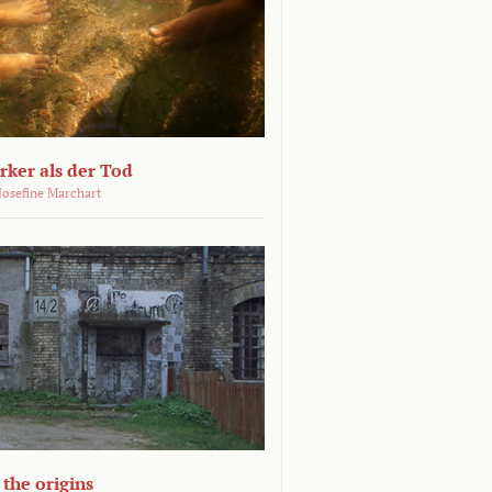
ärker als der Tod
 Josefine Marchart
the origins