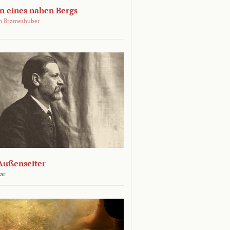
 eines nahen Bergs
an Brameshuber
Außenseiter
ar