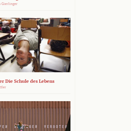
 Gierlinger
r Die Schule des Lebens
ttler