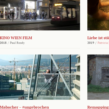
KINO WIEN FILM
Liebe ist st
2018
/
Paul Rosdy
2019
/
Patricia
Mabacher – #ungebrochen
Remapping 