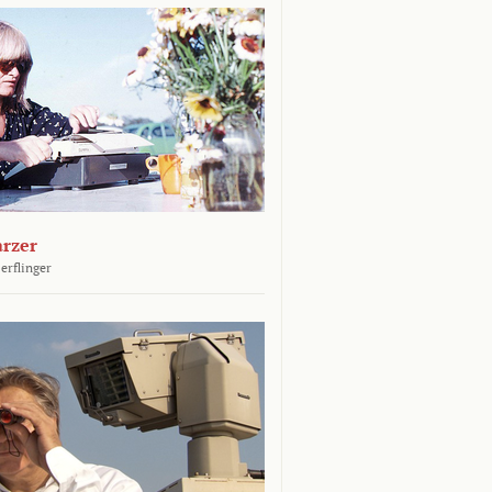
arzer
erflinger