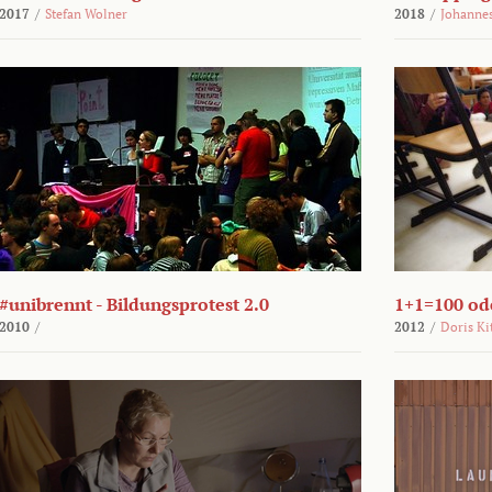
2017
/
Stefan Wolner
2018
/
Johannes
#unibrennt - Bildungsprotest 2.0
1+1=100 ode
2010
/
2012
/
Doris Ki