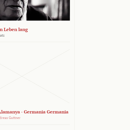
n Leben lang
atz
lamanya - Germania Germania
dreas Guttner