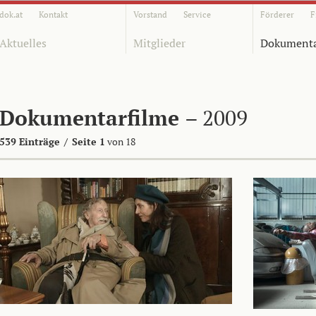
dok.at
Kontakt
Vorstand
Service
Förderer
F
Aktuelles
Mitglieder
Dokumenta
Dokumentarfilme
– 2009
539 Einträge
/
Seite 1
von 18