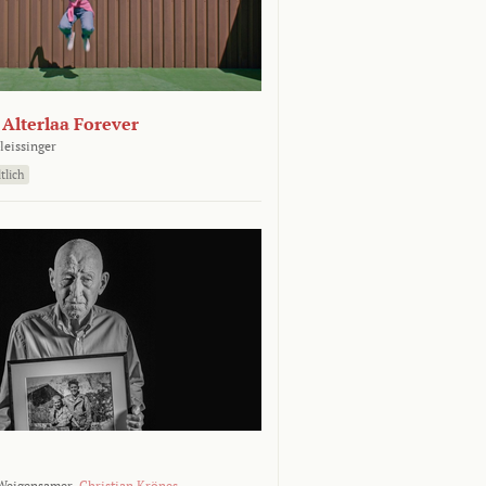
- Alterlaa Forever
leissinger
tlich
Weigensamer,
Christian Krönes