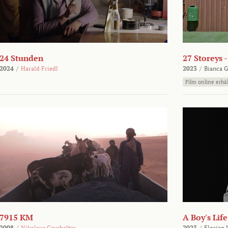
24 Stunden
27 Storeys 
2024
/
Harald Friedl
2023
/
Bianca G
Film online erhäl
7915 KM
A Boy's Life
2008
/
Nikolaus Geyrhalter
2023
/
Florian 