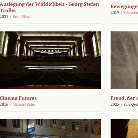
Auslegung der Wirklichkeit - Georg Stefan
Bewegungen
Troller
2019
/
Sebasti
2021
/
Ruth Rieser
Cinema Futures
Freud, der 
2016
/
Michael Palm
2025
/
Yair Qed