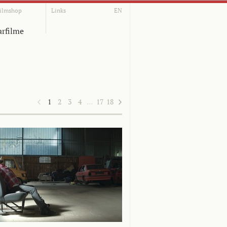
ilmshop
Links
EN
rfilme
1
2
3
4
…
17
18