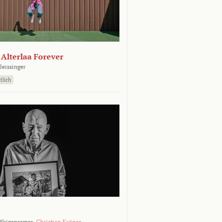
- Alterlaa Forever
leissinger
tlich
Weigensamer,
Christian Krönes