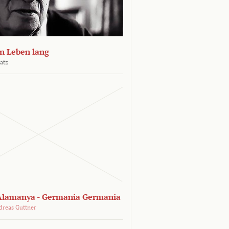
n Leben lang
atz
lamanya - Germania Germania
dreas Guttner