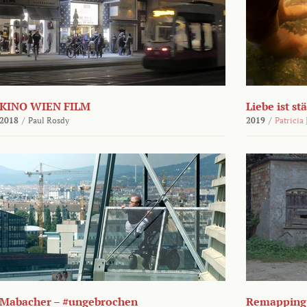
KINO WIEN FILM
Liebe ist st
2018
/
Paul Rosdy
2019
/
Patricia
Mabacher – #ungebrochen
Remapping 