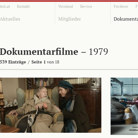
dok.at
Kontakt
Vorstand
Service
Förderer
F
Aktuelles
Mitglieder
Dokumenta
Dokumentarfilme
– 1979
539 Einträge
/
Seite 1
von 18