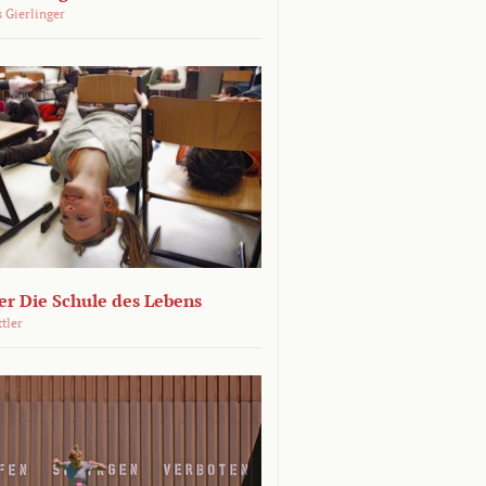
 Gierlinger
r Die Schule des Lebens
ttler