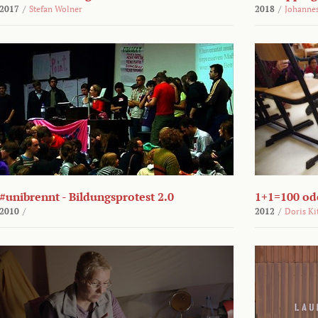
2017
/
Stefan Wolner
2018
/
Johannes
#unibrennt - Bildungsprotest 2.0
1+1=100 ode
2010
/
2012
/
Doris Ki