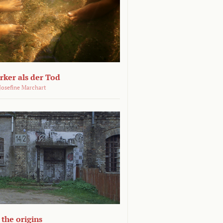
ärker als der Tod
 Josefine Marchart
the origins