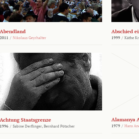
Abendland
Abschied ei
2011
/
Nikolaus Geyrhalter
1999
/
Käthe Kr
Alamanya A
Achtung Staatsgrenze
1979
/
Hans An
1996
/
Sabine Derflinger,
Bernhard Pötscher