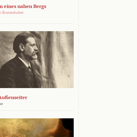
 eines nahen Bergs
an Brameshuber
Außenseiter
ar