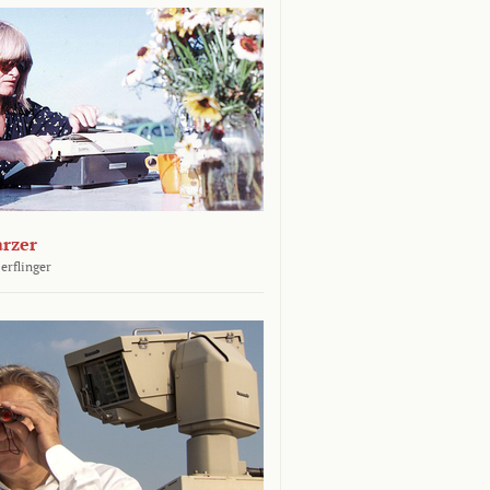
arzer
erflinger