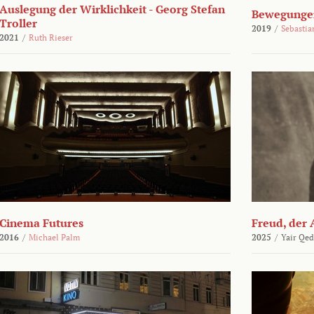
Auslegung der Wirklichkeit - Georg Stefan
Bewegungen
Troller
2019
/
Sebasti
2021
/
Ruth Rieser
Cinema Futures
Freud, der 
2016
/
Michael Palm
2025
/
Yair Qed