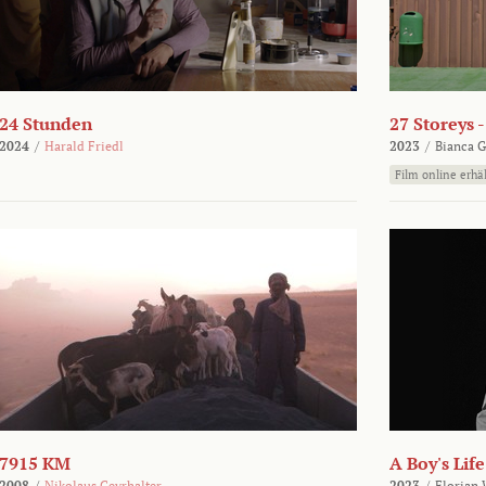
24 Stunden
27 Storeys 
2024
/
Harald Friedl
2023
/
Bianca G
Film online erhäl
7915 KM
A Boy's Life
2008
/
Nikolaus Geyrhalter
2023
/
Florian 