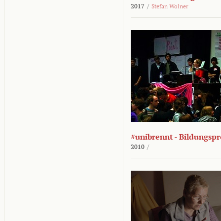
2017
/
Stefan Wolner
#unibrennt - Bildungspr
2010
/