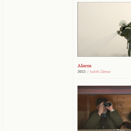
Alarm
2025
/
Judith Zdesar