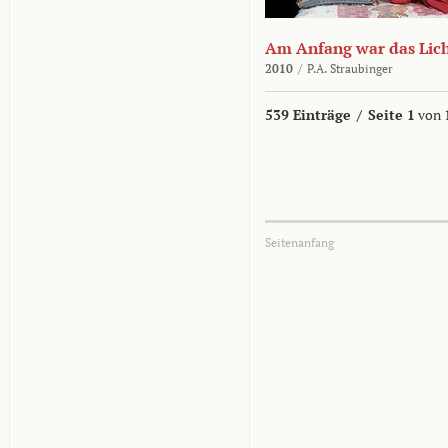
Am Anfang war das Lic
2010
/
P.A. Straubinger
539 Einträge
/
Seite 1
von 
Seitenanfang