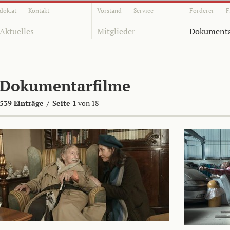
dok.at
Kontakt
Vorstand
Service
Förderer
F
Aktuelles
Mitglieder
Dokumenta
Dokumentarfilme
539 Einträge
/
Seite 1
von 18