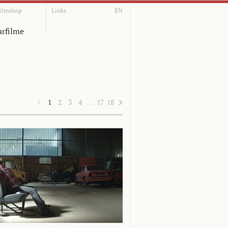
ilmshop
Links
EN
rfilme
1
2
3
4
…
17
18