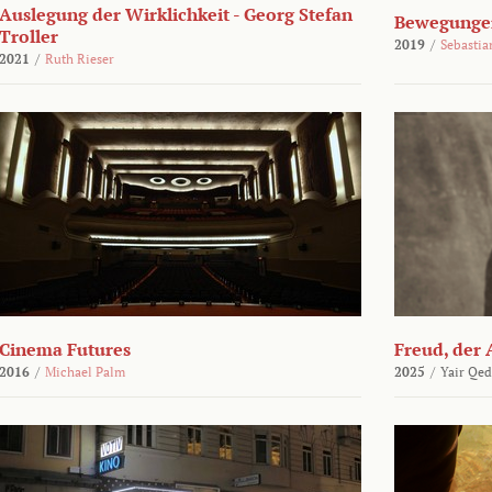
Auslegung der Wirklichkeit - Georg Stefan
Bewegungen
Troller
2019
/
Sebasti
2021
/
Ruth Rieser
Cinema Futures
Freud, der 
2016
/
Michael Palm
2025
/
Yair Qed