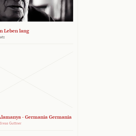
n Leben lang
atz
lamanya - Germania Germania
dreas Guttner