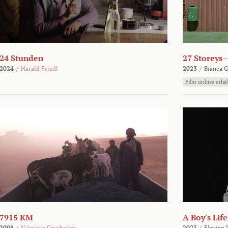
24 Stunden
27 Storeys 
2024
/
Harald Friedl
2023
/
Bianca G
Film online erhäl
7915 KM
A Boy's Life
2008
/
Nikolaus Geyrhalter
2023
/
Florian 