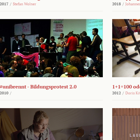
2017
/
Stefan Wolner
2018
/
Johannes
#unibrennt - Bildungsprotest 2.0
1+1=100 ode
2010
/
2012
/
Doris Ki