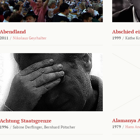
Abendland
Abschied ei
2011
/
Nikolaus Geyrhalter
1999
/
Käthe Kr
Alamanya A
Achtung Staatsgrenze
1979
/
Hans An
1996
/
Sabine Derflinger,
Bernhard Pötscher