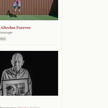
- Alterlaa Forever
leissinger
tlich
Weigensamer,
Christian Krönes