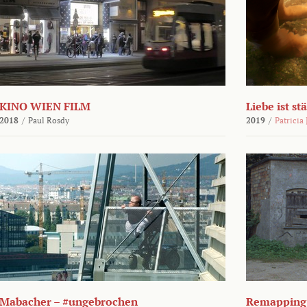
KINO WIEN FILM
Liebe ist st
2018
/
Paul Rosdy
2019
/
Patricia
Mabacher – #ungebrochen
Remapping 