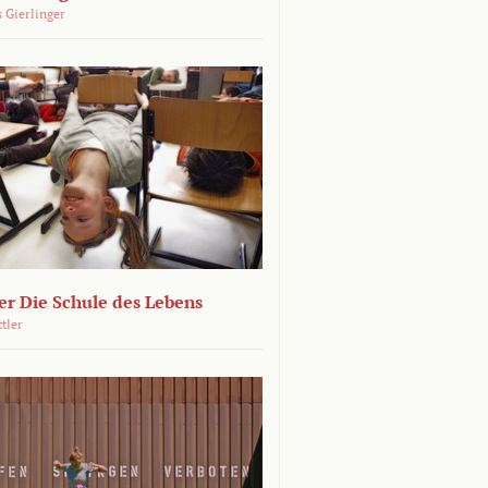
 Gierlinger
r Die Schule des Lebens
ttler