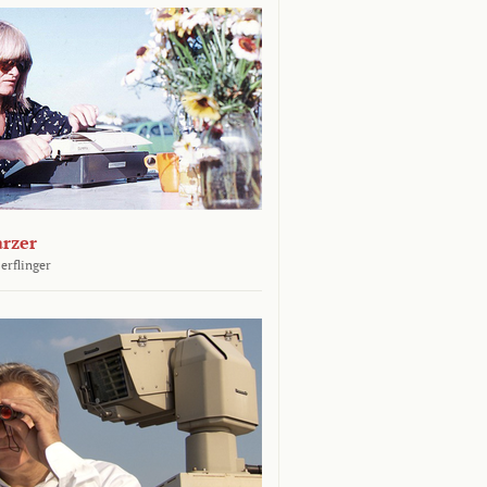
arzer
erflinger