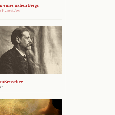
 eines nahen Bergs
an Brameshuber
Außenseiter
ar