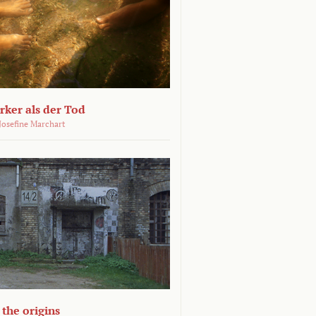
ärker als der Tod
 Josefine Marchart
the origins