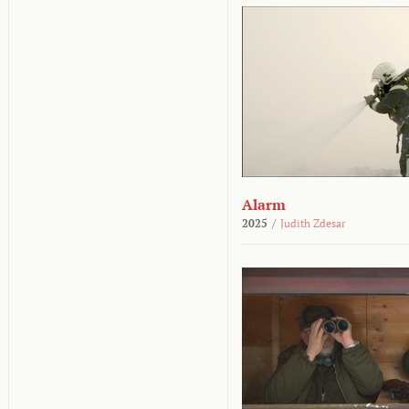
Alarm
2025
/
Judith Zdesar