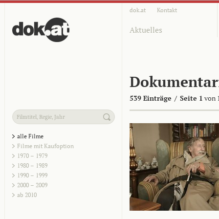
dok.at
Kontakt
Aktuelles
Dokumentar
539 Einträge
/
Seite 1
von 
alle Filme
Filme mit Kaufoption
1970 – 1979
1980 – 1989
1990 – 1999
2000 – 2009
ab 2010