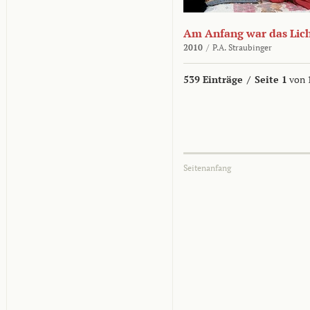
Am Anfang war das Lic
2010
/
P.A. Straubinger
539 Einträge
/
Seite 1
von 
Seitenanfang