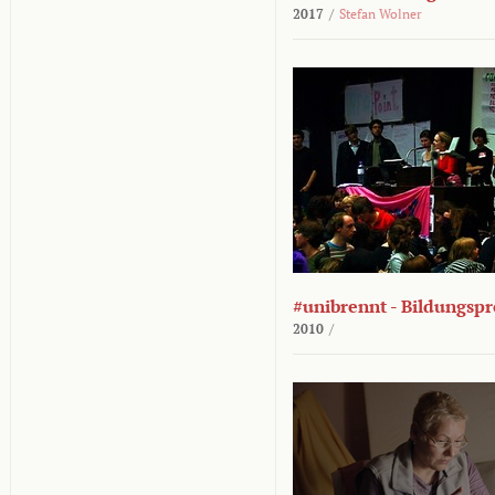
2017
/
Stefan Wolner
#unibrennt - Bildungspr
2010
/