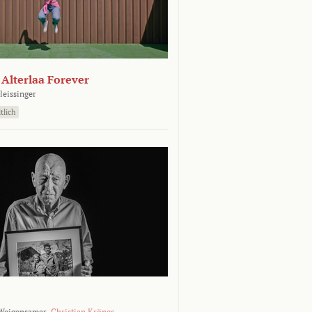
- Alterlaa Forever
leissinger
tlich
Weigensamer,
Christian Krönes