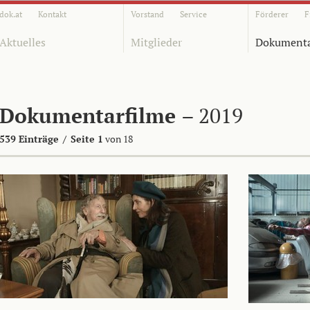
dok.at
Kontakt
Vorstand
Service
Förderer
F
Aktuelles
Mitglieder
Dokumenta
Dokumentarfilme
– 2019
539 Einträge
/
Seite 1
von 18