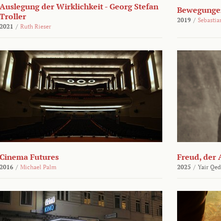
Auslegung der Wirklichkeit - Georg Stefan
Bewegungen
Troller
2019
/
Sebasti
2021
/
Ruth Rieser
Cinema Futures
Freud, der 
2016
/
Michael Palm
2025
/
Yair Qed