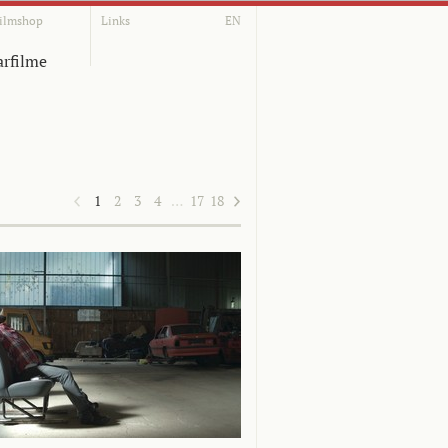
ilmshop
Links
EN
rfilme
1
2
3
4
…
17
18