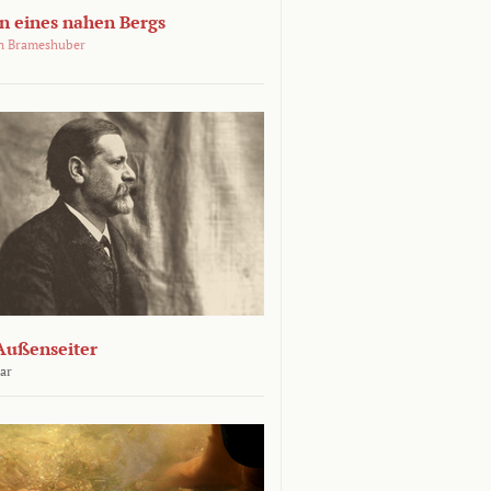
 eines nahen Bergs
an Brameshuber
Außenseiter
ar