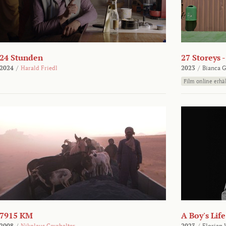
24 Stunden
27 Storeys 
2024
/
Harald Friedl
2023
/
Bianca G
Film online erhäl
7915 KM
A Boy's Life
2008
/
Nikolaus Geyrhalter
2023
/
Florian 