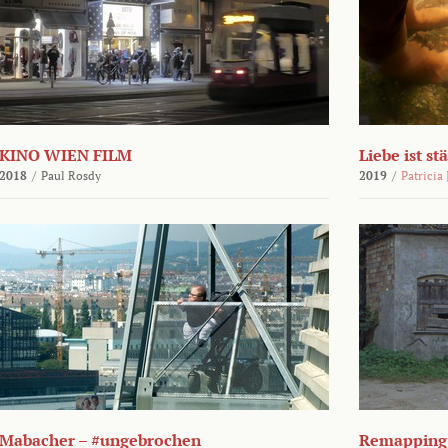
KINO WIEN FILM
Liebe ist st
2018
/
Paul Rosdy
2019
/
Patricia
Mabacher – #ungebrochen
Remapping 