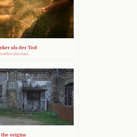
ärker als der Tod
 Josefine Marchart
the origins