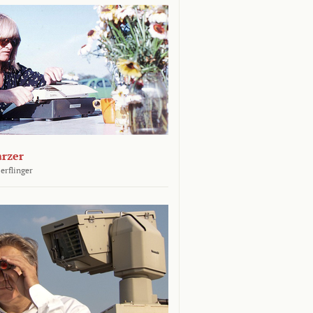
arzer
erflinger