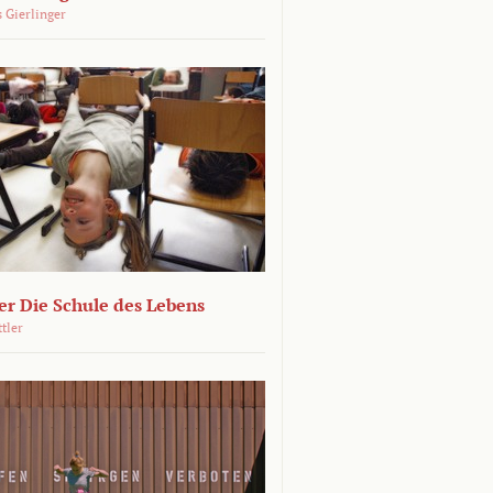
 Gierlinger
r Die Schule des Lebens
ttler