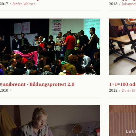
2017
/
Stefan Wolner
2018
/
Johannes
#unibrennt - Bildungsprotest 2.0
1+1=100 ode
2010
/
2012
/
Doris Ki