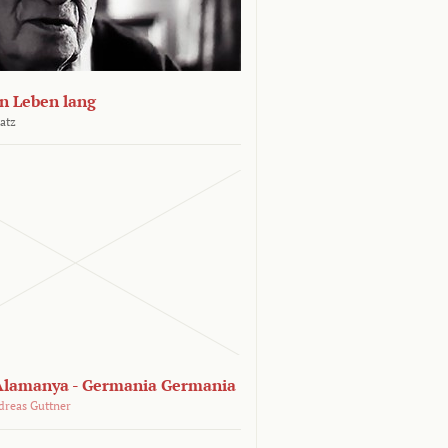
n Leben lang
atz
lamanya - Germania Germania
dreas Guttner