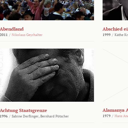
Abendland
Abschied ei
2011
/
Nikolaus Geyrhalter
1999
/
Käthe Kr
Alamanya A
Achtung Staatsgrenze
1979
/
Hans An
1996
/
Sabine Derflinger,
Bernhard Pötscher