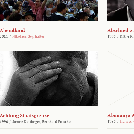
Abendland
Abschied ei
2011
/
Nikolaus Geyrhalter
1999
/
Käthe Kr
Alamanya A
Achtung Staatsgrenze
1979
/
Hans An
1996
/
Sabine Derflinger,
Bernhard Pötscher