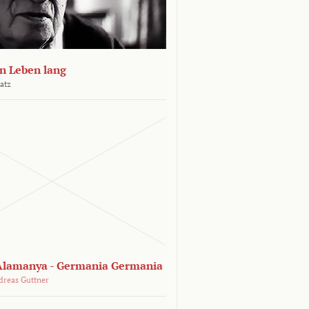
n Leben lang
atz
lamanya - Germania Germania
dreas Guttner