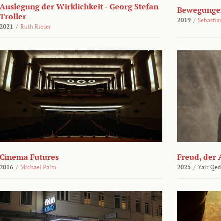
Auslegung der Wirklichkeit - Georg Stefan
Bewegungen
Troller
2019
/
Sebasti
2021
/
Ruth Rieser
Cinema Futures
Freud, der 
2016
/
Michael Palm
2025
/
Yair Qed