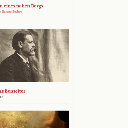
 eines nahen Bergs
an Brameshuber
Außenseiter
ar