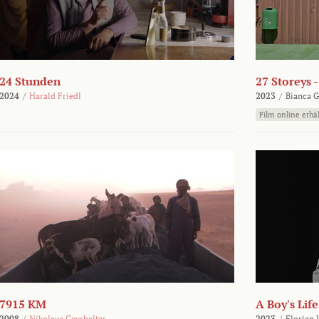
24 Stunden
27 Storeys 
2024
/
Harald Friedl
2023
/
Bianca G
Film online erhäl
7915 KM
A Boy's Life
2008
/
Nikolaus Geyrhalter
2023
/
Florian 