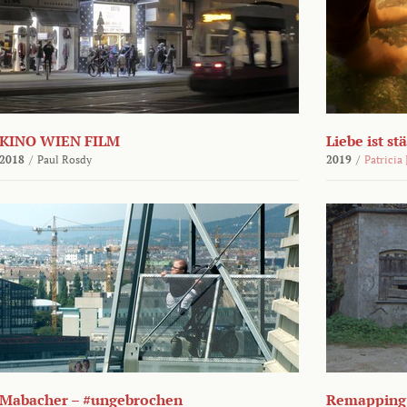
KINO WIEN FILM
Liebe ist st
2018
/
Paul Rosdy
2019
/
Patricia
Mabacher – #ungebrochen
Remapping 