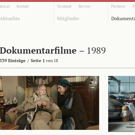
dok.at
Kontakt
Vorstand
Service
Förderer
F
Aktuelles
Mitglieder
Dokumenta
Dokumentarfilme
– 1989
539 Einträge
/
Seite 1
von 18