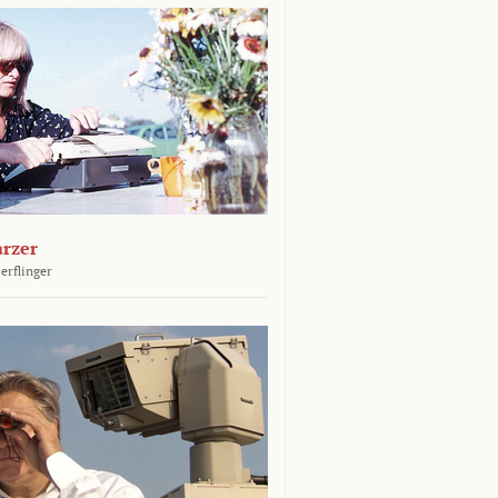
arzer
erflinger