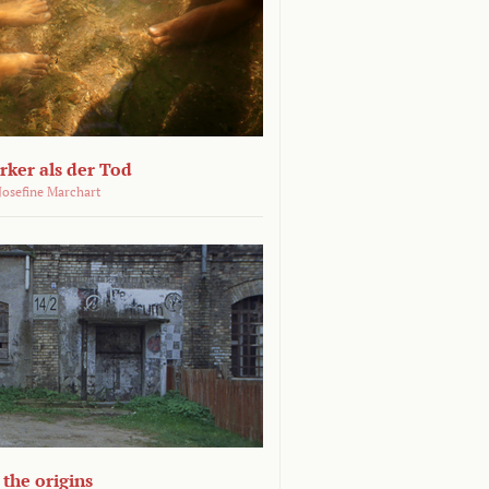
ärker als der Tod
 Josefine Marchart
the origins