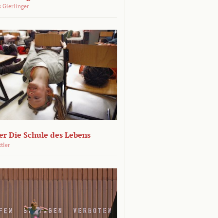
 Gierlinger
r Die Schule des Lebens
ttler