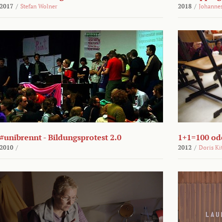
2017
/
Stefan Wolner
2018
/
Johannes
#unibrennt - Bildungsprotest 2.0
1+1=100 ode
2010
/
2012
/
Doris Ki