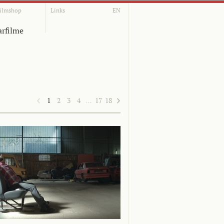
ilmshop
Links
EN
rfilme
1
2
3
4
…
17
18