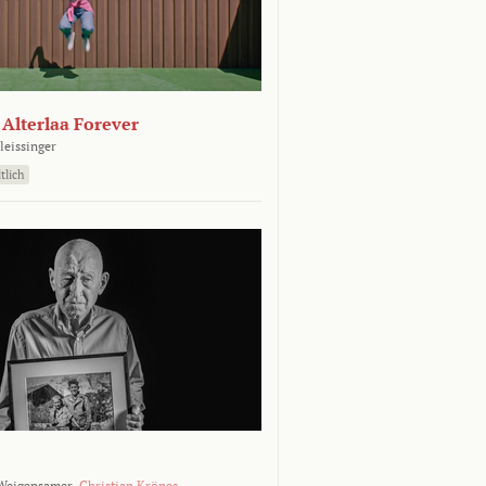
- Alterlaa Forever
leissinger
tlich
Weigensamer,
Christian Krönes