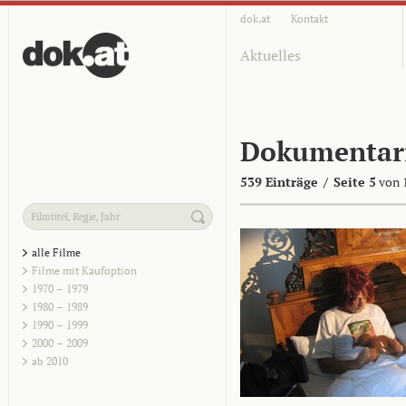
dok.at
Kontakt
Aktuelles
Dokumentar
539 Einträge
/
Seite 5
von 
alle Filme
Filme mit Kaufoption
1970 – 1979
1980 – 1989
1990 – 1999
2000 – 2009
ab 2010