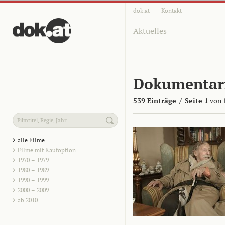
dok.at
Kontakt
Aktuelles
Dokumentar
539 Einträge
/
Seite 1
von 
alle Filme
Filme mit Kaufoption
1970 – 1979
1980 – 1989
1990 – 1999
2000 – 2009
ab 2010