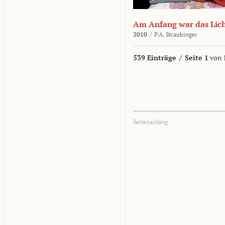
Am Anfang war das Lic
2010
/
P.A. Straubinger
539 Einträge
/
Seite 1
von 
Seitenanfang