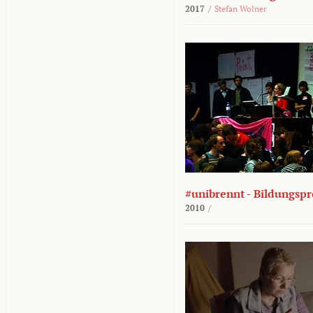
2017
/
Stefan Wolner
#unibrennt - Bildungspr
2010
/