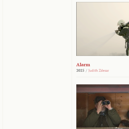
Alarm
2025
/
Judith Zdesar