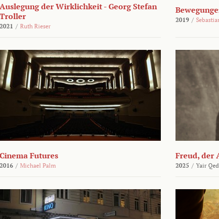
Auslegung der Wirklichkeit - Georg Stefan
Bewegungen
Troller
2019
/
Sebasti
2021
/
Ruth Rieser
Cinema Futures
Freud, der 
2016
/
Michael Palm
2025
/
Yair Qed