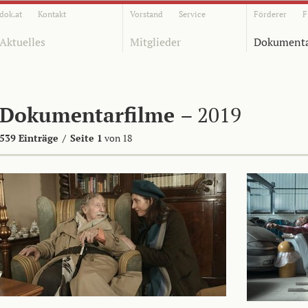
dok.at
Kontakt
Vorstand
Service
Förderer
F
Aktuelles
Mitglieder
Dokumenta
Dokumentarfilme
– 2019
539 Einträge
/
Seite 1
von 18