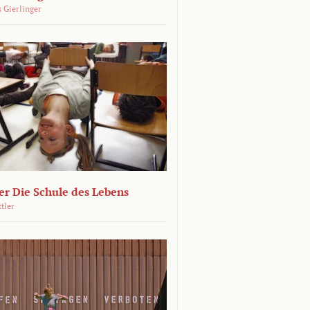
 Gierlinger
r Die Schule des Lebens
ttler