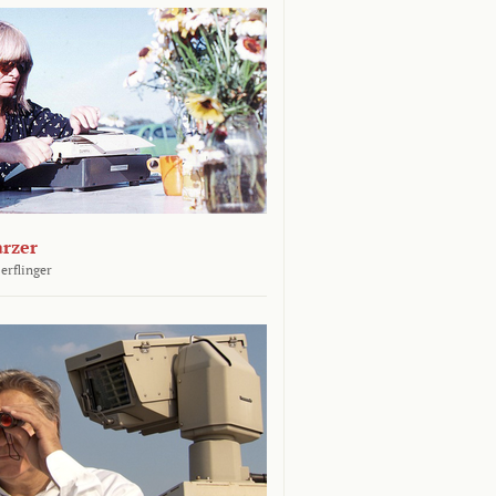
arzer
erflinger