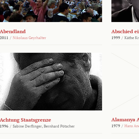
Abendland
Abschied ei
2011
/
Nikolaus Geyrhalter
1999
/
Käthe Kr
Alamanya A
Achtung Staatsgrenze
1979
/
Hans An
1996
/
Sabine Derflinger,
Bernhard Pötscher