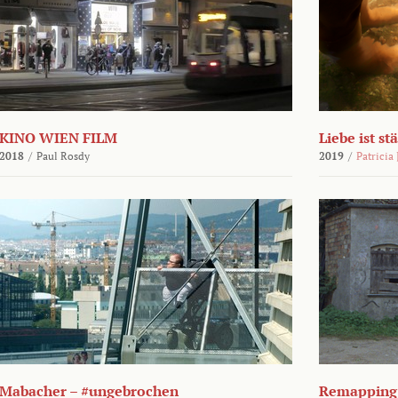
KINO WIEN FILM
Liebe ist st
2018
/
Paul Rosdy
2019
/
Patricia
Mabacher – #ungebrochen
Remapping 