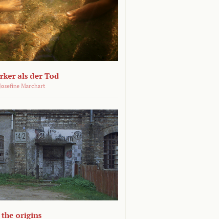
ärker als der Tod
 Josefine Marchart
the origins