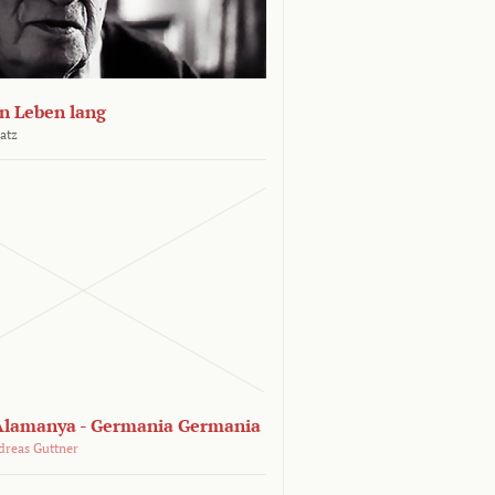
n Leben lang
atz
lamanya - Germania Germania
dreas Guttner