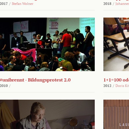
2017
/
Stefan Wolner
2018
/
Johannes
#unibrennt - Bildungsprotest 2.0
1+1=100 ode
2010
/
2012
/
Doris Ki