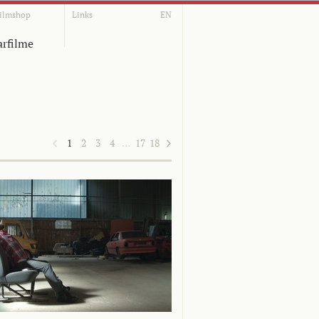
ilmshop
Links
EN
rfilme
1
2
3
4
…
17
18