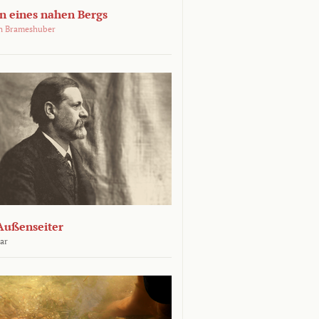
 eines nahen Bergs
an Brameshuber
Außenseiter
ar