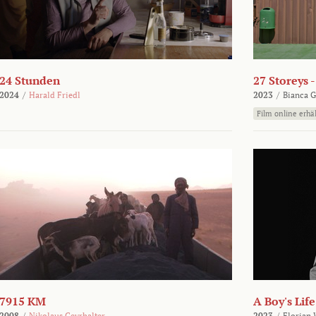
24 Stunden
27 Storeys 
2024
/
Harald Friedl
2023
/
Bianca G
Film online erhäl
7915 KM
A Boy's Life
2008
/
Nikolaus Geyrhalter
2023
/
Florian 