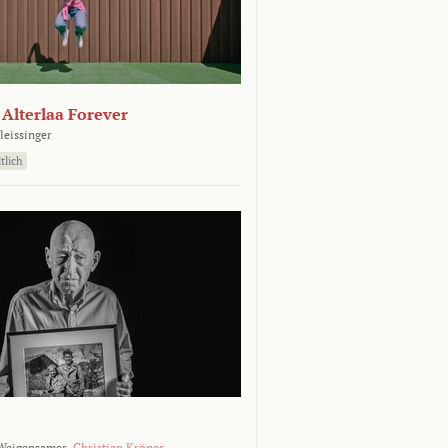
- Alterlaa Forever
leissinger
tlich
Weigensamer,
Christian Krönes