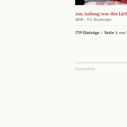
Am Anfang war das Lic
2010
/
P.A. Straubinger
539 Einträge
/
Seite 1
von 
Seitenanfang