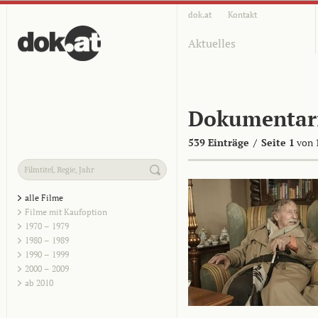
dok.at
Kontakt
Aktuelles
Dokumentar
539 Einträge
/
Seite 1
von 
alle Filme
Filme mit Kaufoption
1970 – 1979
1980 – 1989
1990 – 1999
2000 – 2009
ab 2010