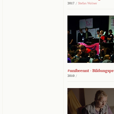
2017
/
Stefan Wolner
#unibrennt - Bildungspr
2010
/