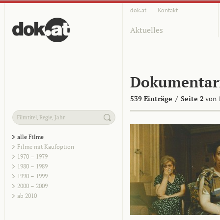
dok.at
Kontakt
Aktuelles
Dokumentar
539 Einträge
/
Seite 2
von 
alle Filme
Filme mit Kaufoption
1970 – 1979
1980 – 1989
1990 – 1999
2000 – 2009
ab 2010