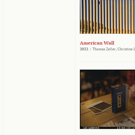
American Wall
2022
/
Thomas Zeller,
Christine 