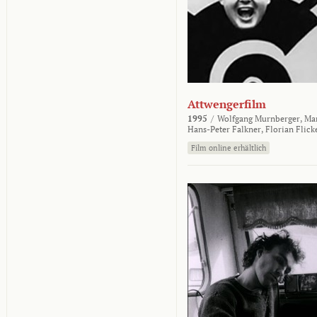
Attwengerfilm
1995
/
Wolfgang Murnberger,
Mar
Hans-Peter Falkner,
Florian Flick
Film online erhältlich