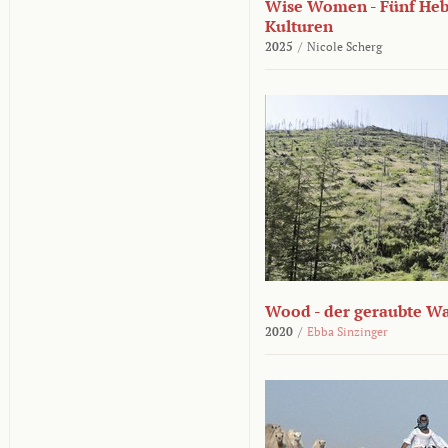
Wise Women - Fünf He
Kulturen
2025
/
Nicole Scherg
Wood - der geraubte W
2020
/
Ebba Sinzinger