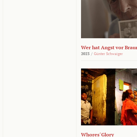
Wer hat Angst vor Brau
2023
/
Günter Schwaiger
Whores´Glory