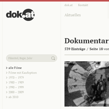
dok.at
Kontakt
Aktuelles
Dokumentar
539 Einträge
/
Seite 18
von
alle Filme
Filme mit Kaufoption
1970 – 1979
1980 – 1989
1990 – 1999
2000 – 2009
ab 2010