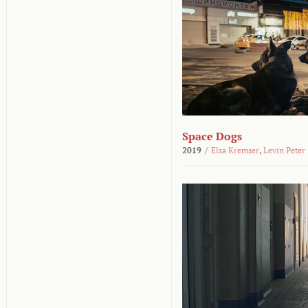
Space Dogs
2019
/
Elsa Kremser
,
Levin Peter