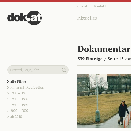
dok.at
Kontakt
Aktuelles
Dokumentar
539 Einträge
/
Seite 15
von
alle Filme
Filme mit Kaufoption
1970 – 1979
1980 – 1989
1990 – 1999
2000 – 2009
ab 2010