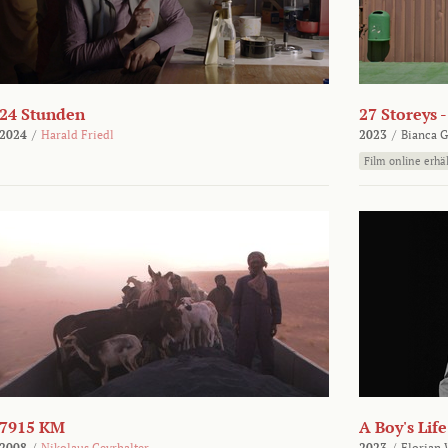
24 Stunden
27 Storeys 
2024
/
Harald Friedl
2023
/
Bianca G
Film online erhäl
7915 KM
A Boy's Life
2008
/
Nikolaus Geyrhalter
2023
/
Florian 