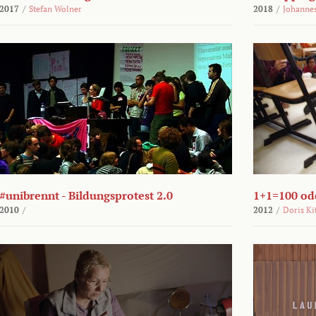
2017
/
Stefan Wolner
2018
/
Johannes
#unibrennt - Bildungsprotest 2.0
1+1=100 ode
2010
/
2012
/
Doris Ki