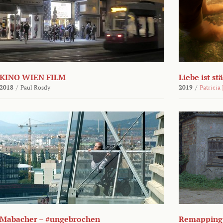
KINO WIEN FILM
Liebe ist st
2018
/
Paul Rosdy
2019
/
Patricia
Mabacher – #ungebrochen
Remapping 