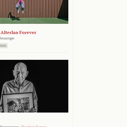
- Alterlaa Forever
leissinger
tlich
Weigensamer,
Christian Krönes