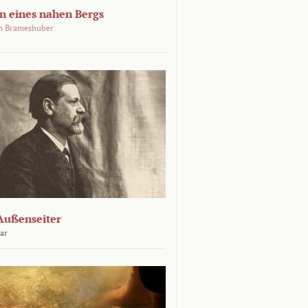
 eines nahen Bergs
an Brameshuber
Außenseiter
ar