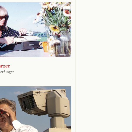
arzer
erflinger