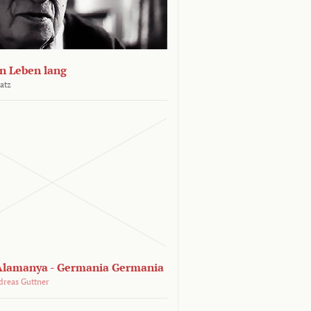
n Leben lang
atz
lamanya - Germania Germania
dreas Guttner