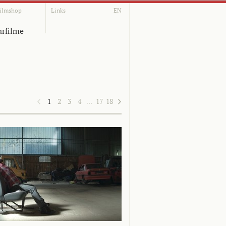
ilmshop
Links
EN
rfilme
1
2
3
4
…
17
18