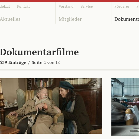
dok.at
Kontakt
Vorstand
Service
Förderer
F
Aktuelles
Mitglieder
Dokumenta
Dokumentarfilme
539 Einträge
/
Seite 1
von 18