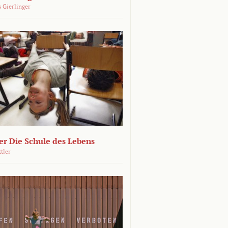
 Gierlinger
r Die Schule des Lebens
ttler