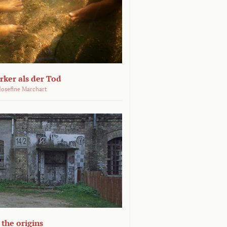
ärker als der Tod
 Josefine Marchart
the origins