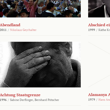
Abendland
Abschied ei
2011
/
Nikolaus Geyrhalter
1999
/
Käthe Kr
Alamanya A
Achtung Staatsgrenze
1979
/
Hans An
1996
/
Sabine Derflinger,
Bernhard Pötscher