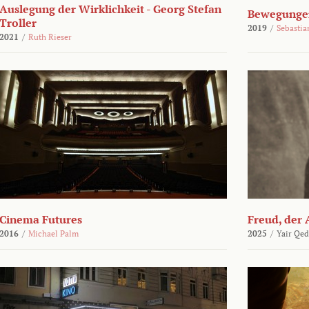
Auslegung der Wirklichkeit - Georg Stefan
Bewegungen
Troller
2019
/
Sebasti
2021
/
Ruth Rieser
Cinema Futures
Freud, der 
2016
/
Michael Palm
2025
/
Yair Qed