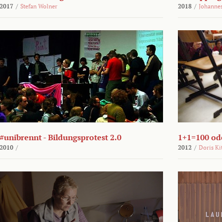
2017
/
Stefan Wolner
2018
/
Johannes
#unibrennt - Bildungsprotest 2.0
1+1=100 ode
2010
/
2012
/
Doris Ki