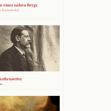
 eines nahen Bergs
an Brameshuber
Außenseiter
ar