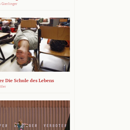
 Gierlinger
r Die Schule des Lebens
ttler