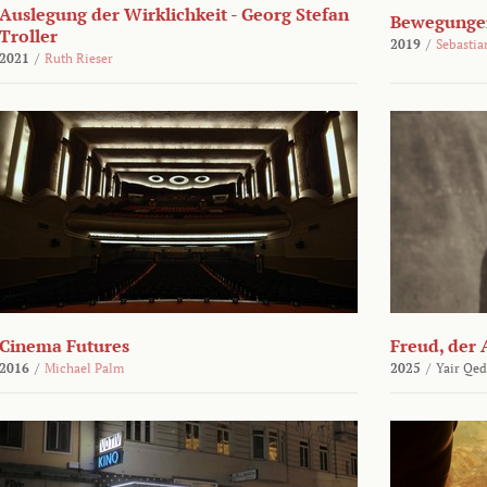
Auslegung der Wirklichkeit - Georg Stefan
Bewegungen
Troller
2019
/
Sebasti
2021
/
Ruth Rieser
Cinema Futures
Freud, der 
2016
/
Michael Palm
2025
/
Yair Qed