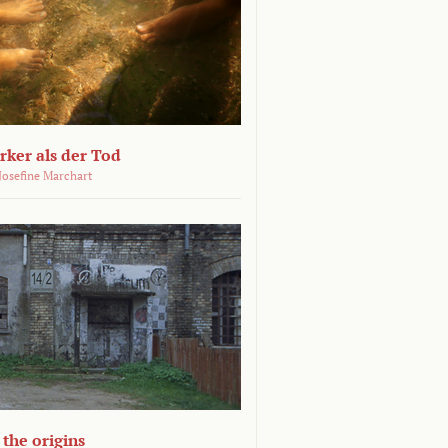
ärker als der Tod
 Josefine Marchart
the origins