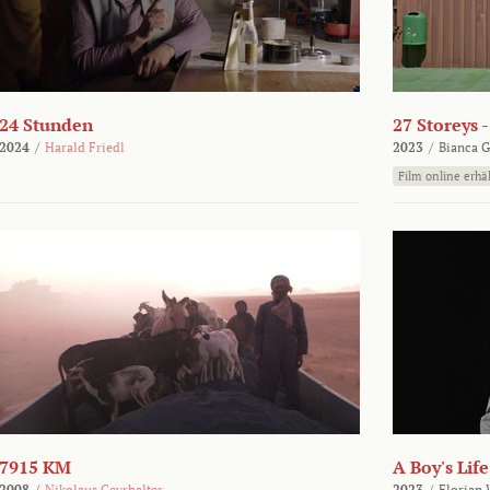
24 Stunden
27 Storeys 
2024
/
Harald Friedl
2023
/
Bianca G
Film online erhäl
7915 KM
A Boy's Life
2008
/
Nikolaus Geyrhalter
2023
/
Florian 