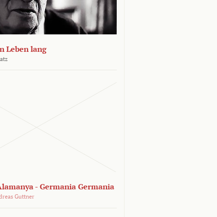
n Leben lang
atz
lamanya - Germania Germania
dreas Guttner