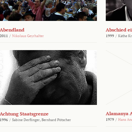
Abendland
Abschied ei
2011
/
Nikolaus Geyrhalter
1999
/
Käthe Kr
Alamanya A
Achtung Staatsgrenze
1979
/
Hans An
1996
/
Sabine Derflinger,
Bernhard Pötscher