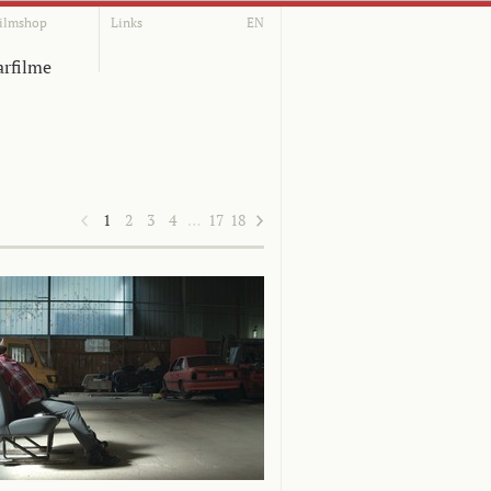
ilmshop
Links
EN
rfilme
1
2
3
4
…
17
18