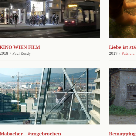
KINO WIEN FILM
Liebe ist st
2018
/
Paul Rosdy
2019
/
Patricia
Mabacher – #ungebrochen
Remapping 