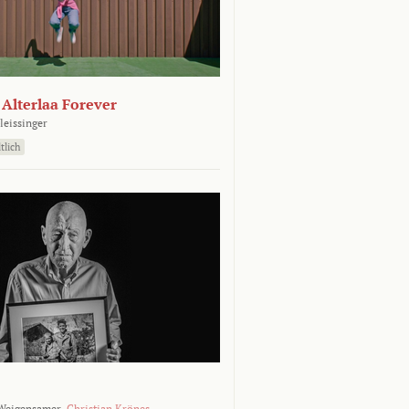
- Alterlaa Forever
leissinger
tlich
Weigensamer,
Christian Krönes