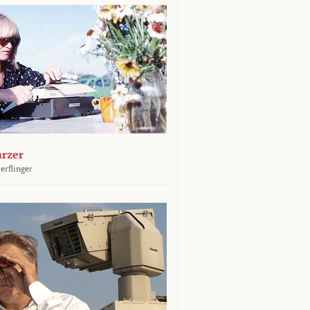
arzer
erflinger