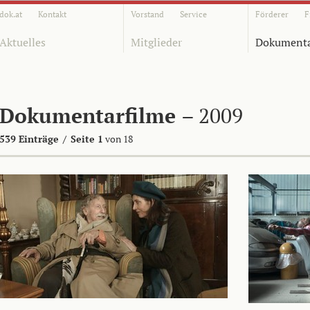
dok.at
Kontakt
Vorstand
Service
Förderer
F
Aktuelles
Mitglieder
Dokumenta
Dokumentarfilme
– 2009
539 Einträge
/
Seite 1
von 18