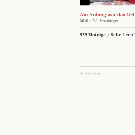
Am Anfang war das Lic
2010
/
P.A. Straubinger
539 Einträge
/
Seite 1
von 
Seitenanfang