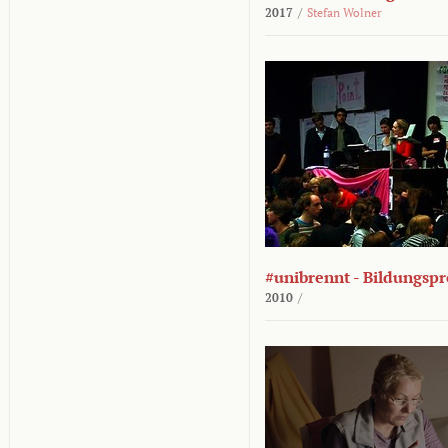
2017
/
Stefan Wolner
#unibrennt - Bildungspr
2010
/