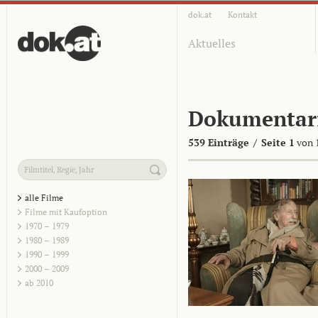
dok.at
Kontakt
Aktuelles
Dokumentar
539 Einträge
/
Seite 1
von 
alle Filme
Filme mit Kaufoption
1970 – 1979
1980 – 1989
1990 – 1999
2000 – 2009
ab 2010