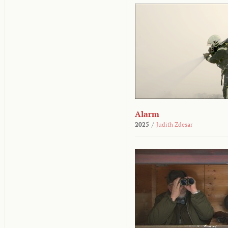
Alarm
2025
/
Judith Zdesar