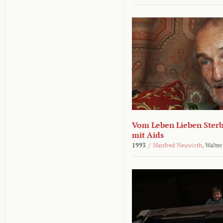
Vom Leben Lieben Sterb
mit Aids
1993
/
Manfred Neuwirth
,
Walter