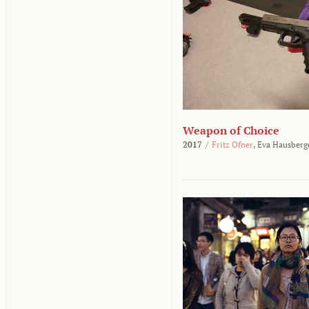
Weapon of Choice
2017
/
Fritz Ofner
,
Eva Hausberg