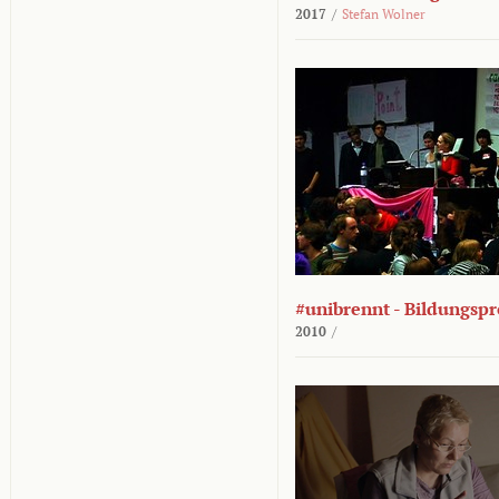
2017
/
Stefan Wolner
#unibrennt - Bildungspr
2010
/