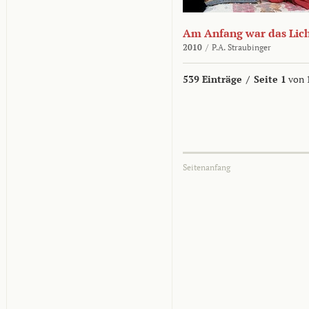
Am Anfang war das Lic
2010
/
P.A. Straubinger
539 Einträge
/
Seite 1
von 
Seitenanfang