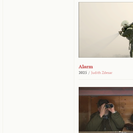
Alarm
2025
/
Judith Zdesar