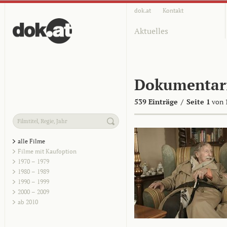
dok.at
Kontakt
Aktuelles
Dokumentar
539 Einträge
/
Seite 1
von 
alle Filme
Filme mit Kaufoption
1970 – 1979
1980 – 1989
1990 – 1999
2000 – 2009
ab 2010