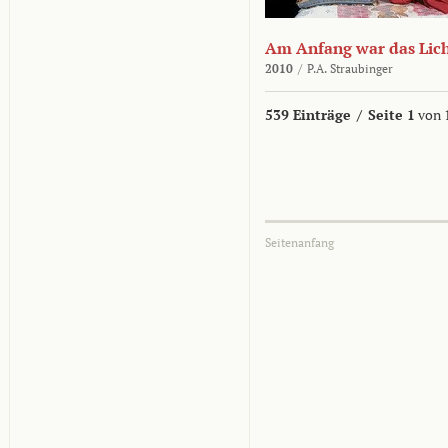
Am Anfang war das Lic
2010
/
P.A. Straubinger
539 Einträge
/
Seite 1
von 
Seitenanfang