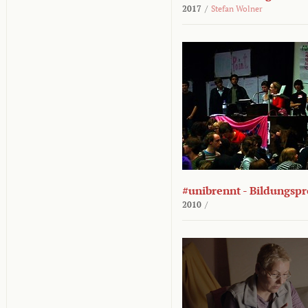
2017
/
Stefan Wolner
#unibrennt - Bildungspr
2010
/