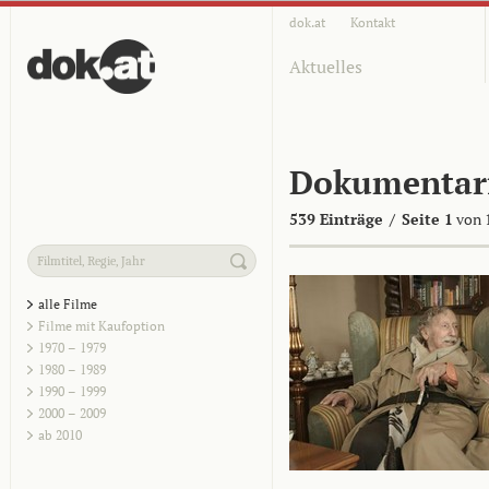
dok.at
Kontakt
Aktuelles
Dokumentar
539 Einträge
/
Seite 1
von 
alle Filme
Filme mit Kaufoption
1970 – 1979
1980 – 1989
1990 – 1999
2000 – 2009
ab 2010