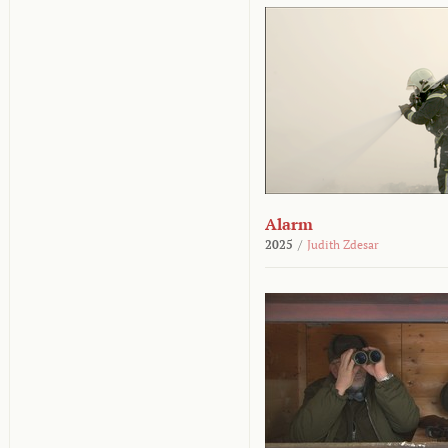
Alarm
2025
/
Judith Zdesar