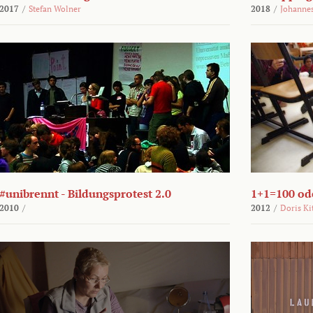
2017
/
Stefan Wolner
2018
/
Johannes
#unibrennt - Bildungsprotest 2.0
1+1=100 ode
2010
/
2012
/
Doris Ki