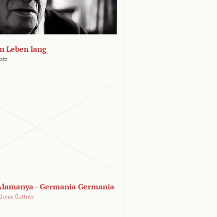
n Leben lang
atz
lamanya - Germania Germania
dreas Guttner