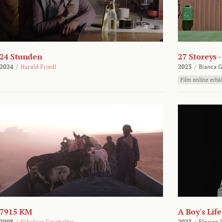
24 Stunden
27 Storeys 
2024
/
Harald Friedl
2023
/
Bianca G
Film online erhäl
7915 KM
A Boy's Life
2008
/
Nikolaus Geyrhalter
2023
/
Florian 