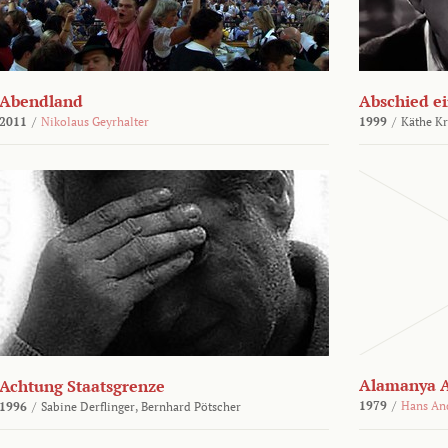
Abendland
Abschied ei
2011
/
Nikolaus Geyrhalter
1999
/
Käthe Kr
Alamanya A
Achtung Staatsgrenze
1979
/
Hans An
1996
/
Sabine Derflinger,
Bernhard Pötscher