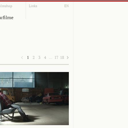
ilmshop
Links
EN
rfilme
1
2
3
4
…
17
18