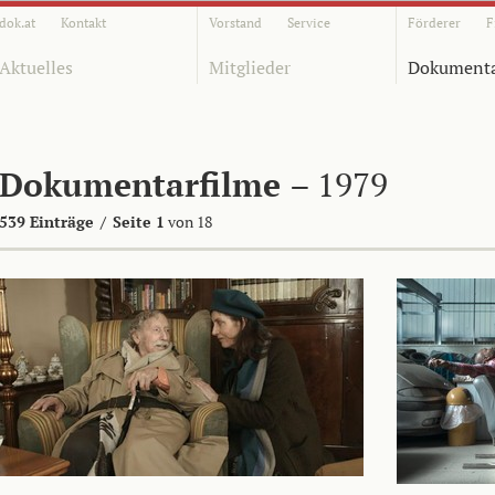
dok.at
Kontakt
Vorstand
Service
Förderer
F
Aktuelles
Mitglieder
Dokumenta
Dokumentarfilme
– 1979
539 Einträge
/
Seite 1
von 18