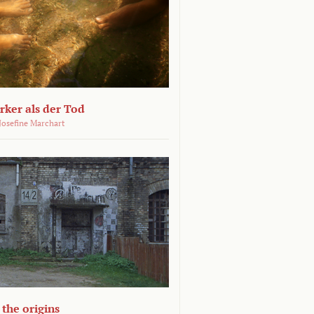
ärker als der Tod
 Josefine Marchart
the origins