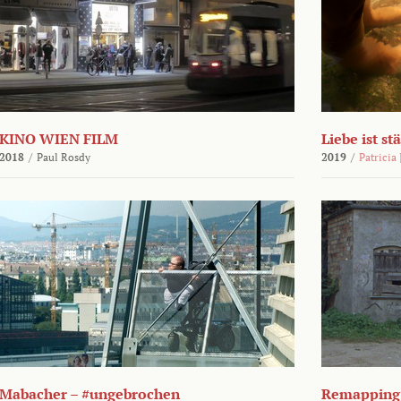
KINO WIEN FILM
Liebe ist st
2018
/
Paul Rosdy
2019
/
Patricia
Mabacher – #ungebrochen
Remapping 