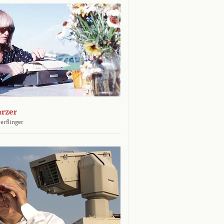
arzer
erflinger