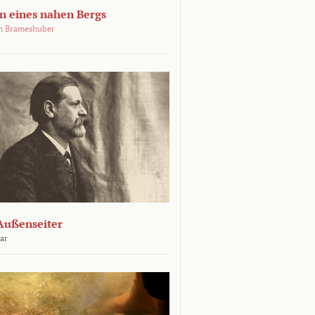
 eines nahen Bergs
an Brameshuber
Außenseiter
ar