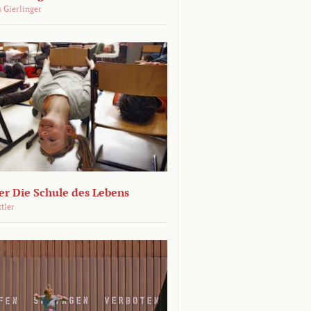
 Gierlinger
r Die Schule des Lebens
ttler