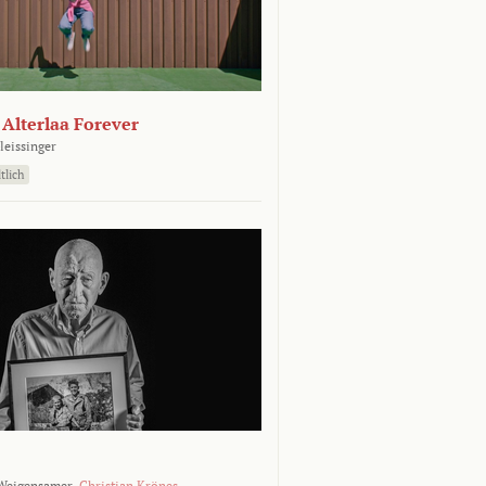
- Alterlaa Forever
leissinger
tlich
Weigensamer,
Christian Krönes