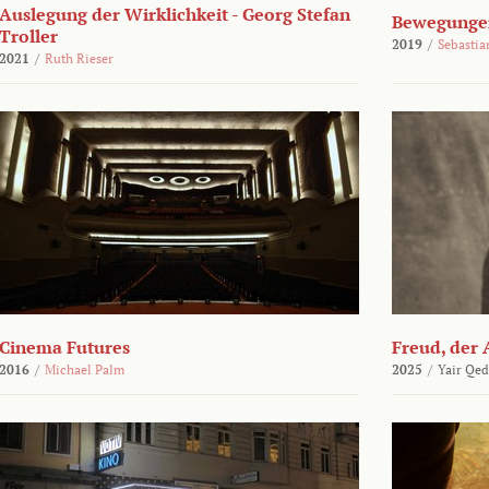
Auslegung der Wirklichkeit - Georg Stefan
Bewegungen
Troller
2019
/
Sebasti
2021
/
Ruth Rieser
Cinema Futures
Freud, der 
2016
/
Michael Palm
2025
/
Yair Qed