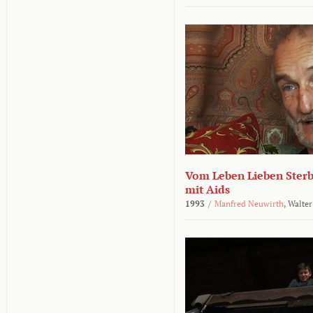
Vom Leben Lieben Sterb
mit Aids
1993
/
Manfred Neuwirth
,
Walter