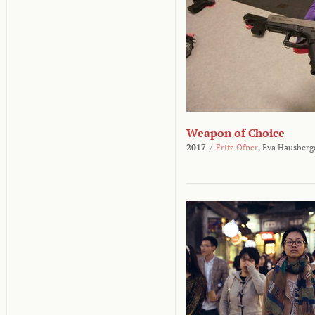
Weapon of Choice
2017
/
Fritz Ofner
,
Eva Hausberg