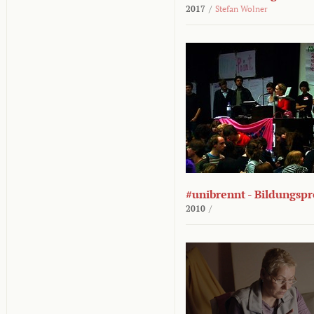
2017
/
Stefan Wolner
#unibrennt - Bildungspr
2010
/