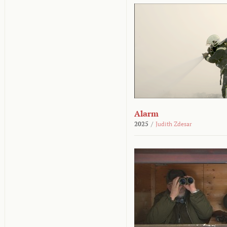
Alarm
2025
/
Judith Zdesar