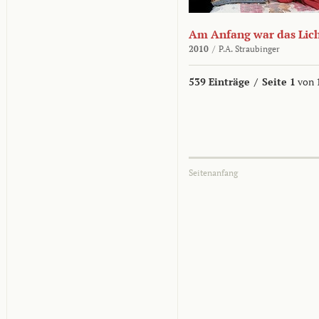
Am Anfang war das Lic
2010
/
P.A. Straubinger
539 Einträge
/
Seite 1
von 
Seitenanfang