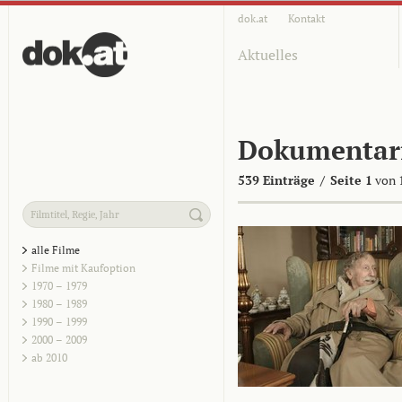
dok.at
Kontakt
Aktuelles
Dokumentar
539 Einträge
/
Seite 1
von 
alle Filme
Filme mit Kaufoption
1970 – 1979
1980 – 1989
1990 – 1999
2000 – 2009
ab 2010