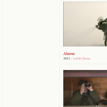
Alarm
2025
/
Judith Zdesar