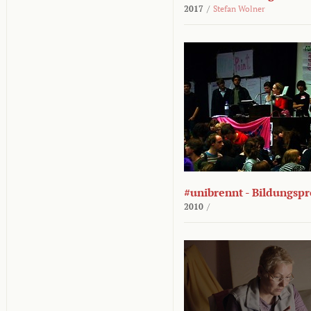
2017
/
Stefan Wolner
#unibrennt - Bildungspr
2010
/