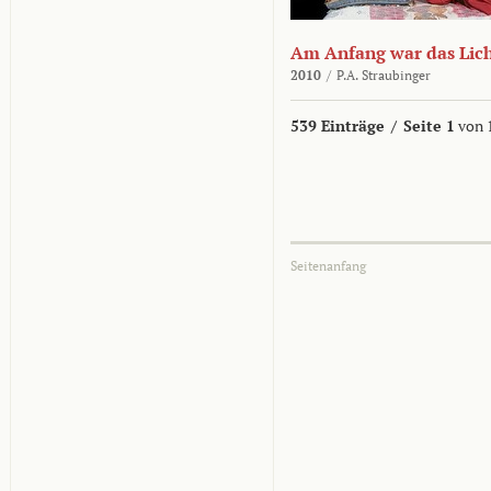
Am Anfang war das Lic
2010
/
P.A. Straubinger
539 Einträge
/
Seite 1
von 
Seitenanfang