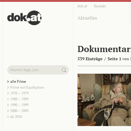
dok.at
Kontakt
Aktuelles
Dokumentar
539 Einträge
/
Seite 1
von 
alle Filme
Filme mit Kaufoption
1970 – 1979
1980 – 1989
1990 – 1999
2000 – 2009
ab 2010