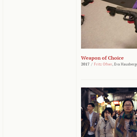
Weapon of Choice
2017
/
Fritz Ofner
,
Eva Hausberg