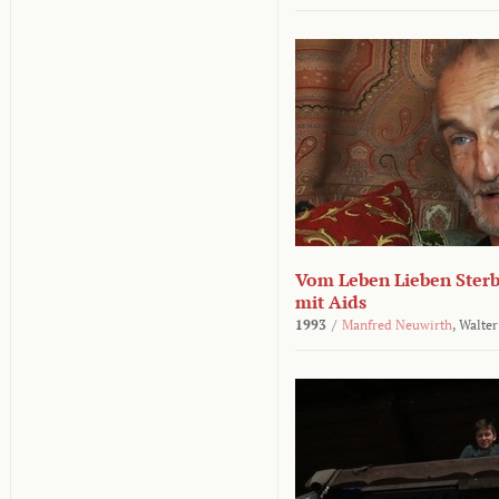
Vom Leben Lieben Sterb
mit Aids
1993
/
Manfred Neuwirth
,
Walter