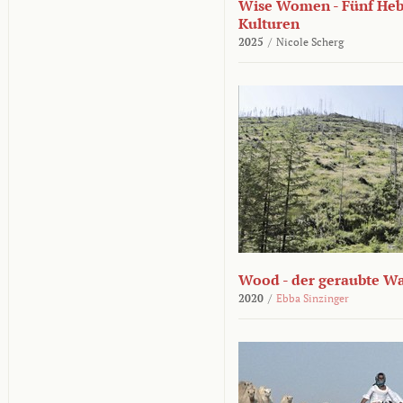
Wise Women - Fünf He
Kulturen
2025
/
Nicole Scherg
Wood - der geraubte W
2020
/
Ebba Sinzinger