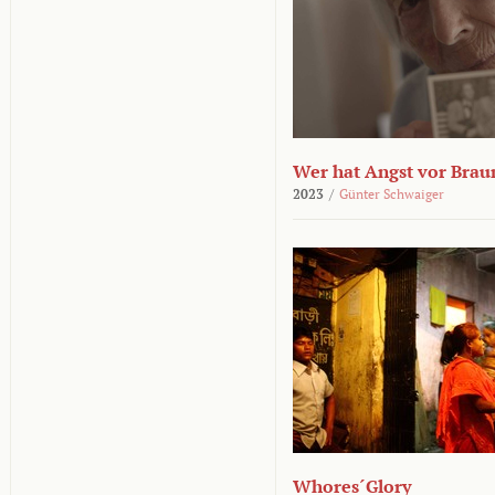
Wer hat Angst vor Brau
2023
/
Günter Schwaiger
Whores´Glory