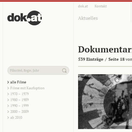
dok.at
Kontakt
Aktuelles
Dokumentar
539 Einträge
/
Seite 18
von
alle Filme
Filme mit Kaufoption
1970 – 1979
1980 – 1989
1990 – 1999
2000 – 2009
ab 2010