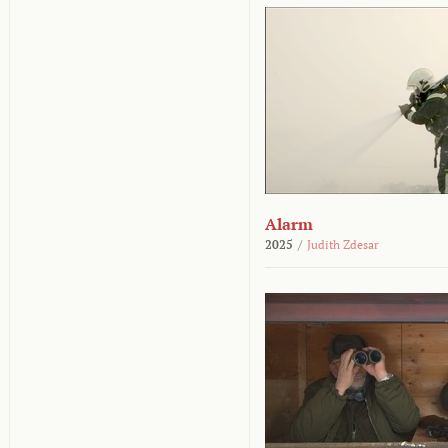
Alarm
2025
/
Judith Zdesar