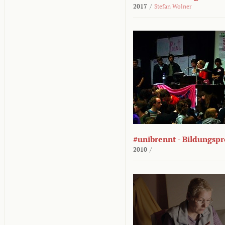
2017
/
Stefan Wolner
#unibrennt - Bildungspr
2010
/