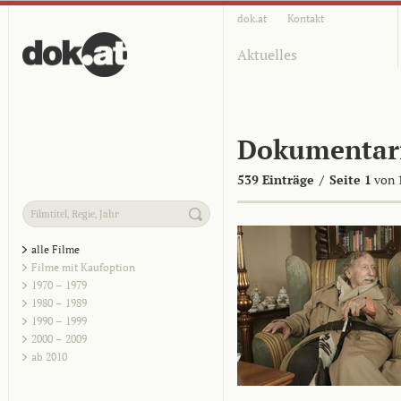
dok.at
Kontakt
Aktuelles
Dokumentar
539 Einträge
/
Seite 1
von 
alle Filme
Filme mit Kaufoption
1970 – 1979
1980 – 1989
1990 – 1999
2000 – 2009
ab 2010