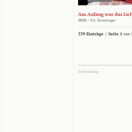
Am Anfang war das Lic
2010
/
P.A. Straubinger
539 Einträge
/
Seite 1
von 
Seitenanfang