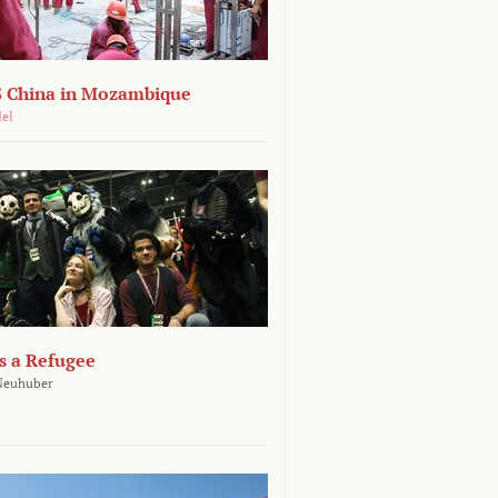
 China in Mozambique
del
s a Refugee
 Neuhuber