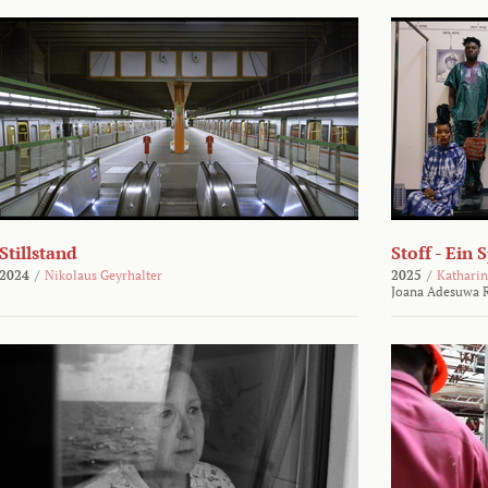
Stillstand
Stoff - Ein 
2024
/
Nikolaus Geyrhalter
2025
/
Katharin
Joana Adesuwa R