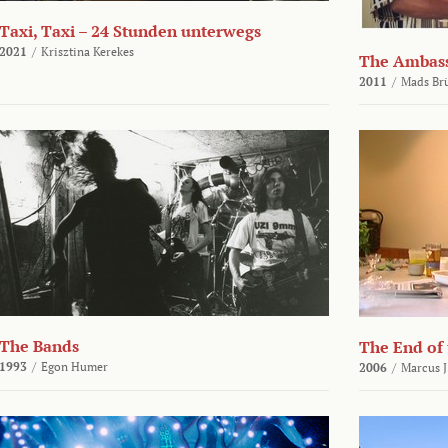
Taxi, Taxi – 24 Stunden unterwegs
2021
/
Krisztina Kerekes
The Ambas
2011
/
Mads Br
The Bands
The End of
1993
/
Egon Humer
2006
/
Marcus J