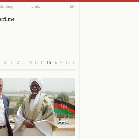
ilmshop
Links
EN
rfilme
1
2
…
12
13
14
15
16
17
18