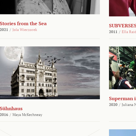
Stories from the Sea
SUBVERSES
2021
/
Jola Wieczorek
2011
/
Ella Rai
Superman i
2020
/
Juliana
Sühnhaus
2016
/
Maya McKechneay