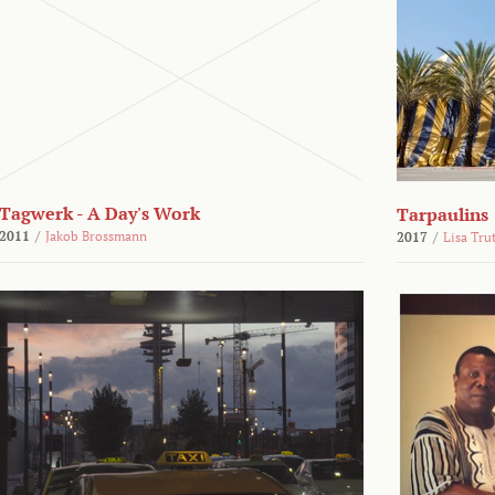
Tagwerk - A Day's Work
Tarpaulins
2011
/
Jakob Brossmann
2017
/
Lisa Tru