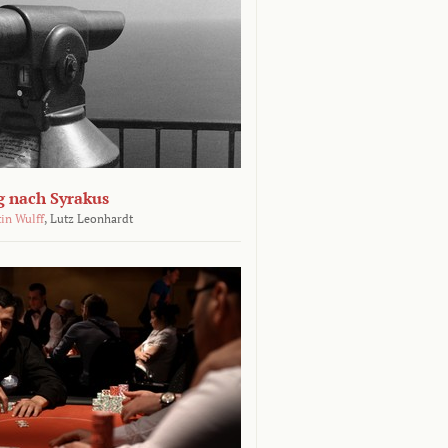
g nach Syrakus
in Wulff
,
Lutz Leonhardt