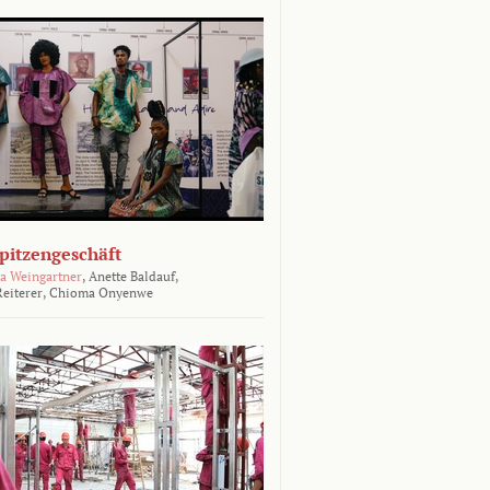
Spitzengeschäft
a Weingartner
,
Anette Baldauf,
eiterer,
Chioma Onyenwe