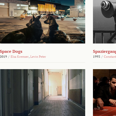
Space Dogs
Spaziergan
2019
/
Elsa Kremser
,
Levin Peter
1993
/
Constant