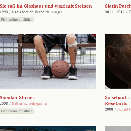
Sie saß im Glashaus und warf mit Steinen
Slatin Pasc
1992
/
Nadja Seelich,
Bernd Neuburger
2011 - 2012
/
T
Film online erhältlich
Sneaker Stories
So schaut's
Resetarits
2008
/
Katharina Weingartner
2008
/
Harald F
Film online erhältlich