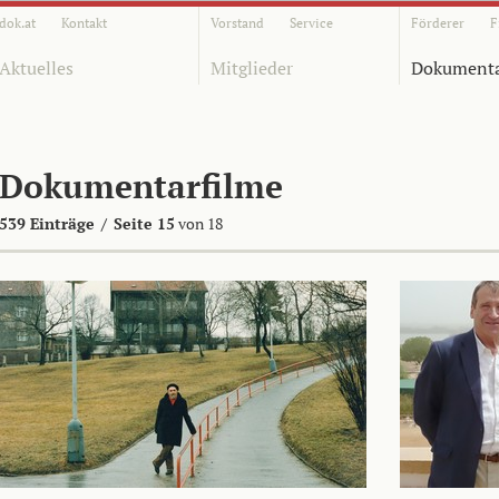
dok.at
Kontakt
Vorstand
Service
Förderer
F
Aktuelles
Mitglieder
Dokumenta
Dokumentarfilme
539 Einträge
/
Seite 15
von 18