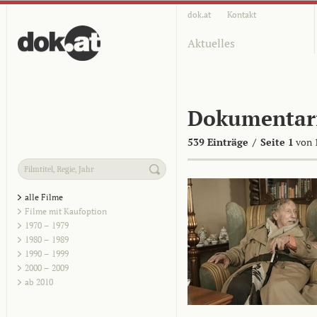
dok.at
Kontakt
Aktuelles
Dokumentar
539 Einträge
/
Seite 1
von 
alle Filme
Filme mit Kaufoption
1970 – 1979
1980 – 1989
1990 – 1999
2000 – 2009
ab 2010