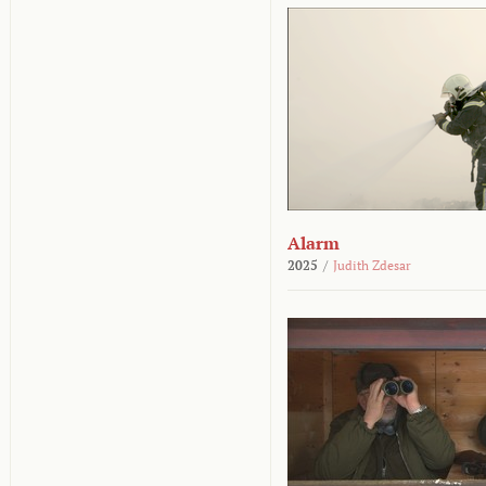
Alarm
2025
/
Judith Zdesar