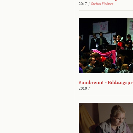
2017
/
Stefan Wolner
#unibrennt - Bildungspr
2010
/