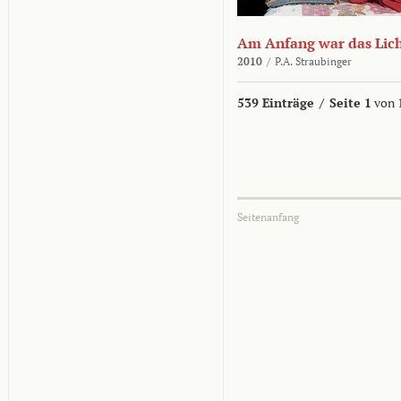
Am Anfang war das Lic
2010
/
P.A. Straubinger
539 Einträge
/
Seite 1
von 
Seitenanfang