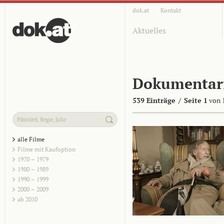
dok.at
Kontakt
Aktuelles
Dokumentar
539 Einträge
/
Seite 1
von 
alle Filme
Filme mit Kaufoption
1970 – 1979
1980 – 1989
1990 – 1999
2000 – 2009
ab 2010