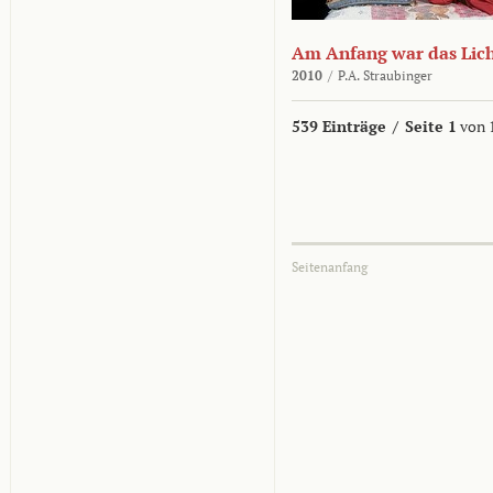
Am Anfang war das Lic
2010
/
P.A. Straubinger
539 Einträge
/
Seite 1
von 
Seitenanfang