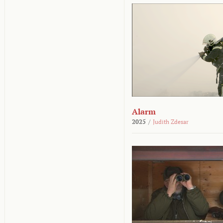
Alarm
2025
/
Judith Zdesar