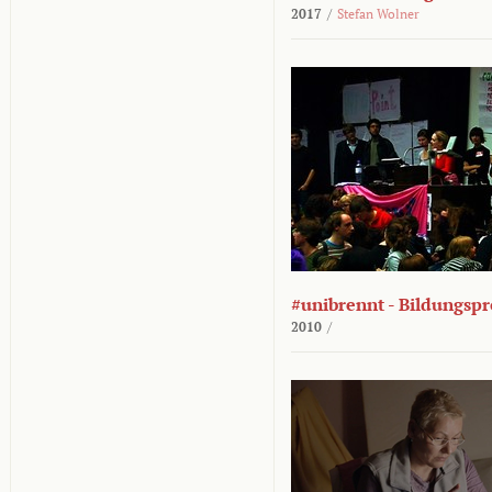
2017
/
Stefan Wolner
#unibrennt - Bildungspr
2010
/