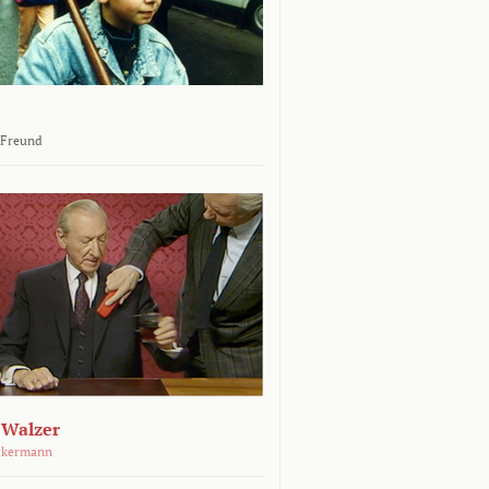
 Freund
 Walzer
ckermann