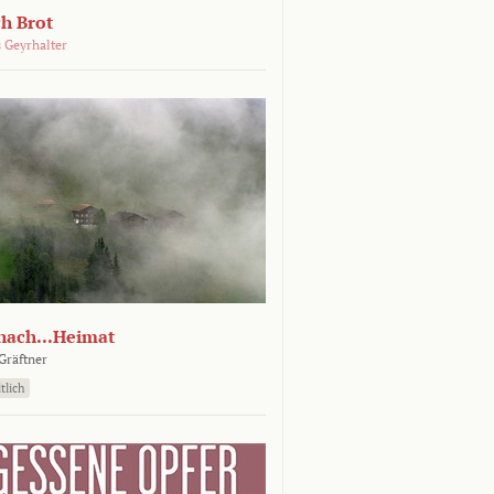
ch Brot
 Geyrhalter
nach...Heimat
Gräftner
tlich