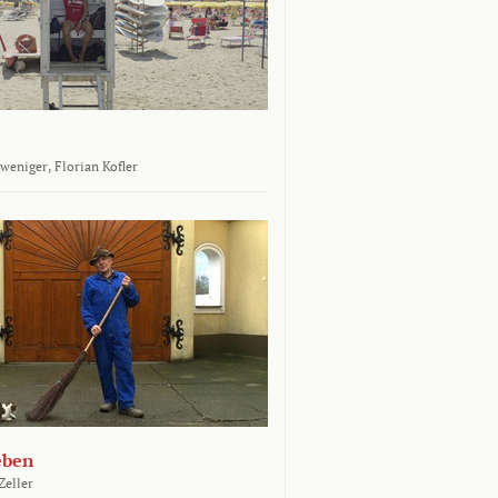
tweniger,
Florian Kofler
eben
Zeller