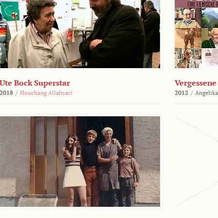
Ute Bock Superstar
Vergessene 
2018
/
Houchang Allahyari
2012
/
Angelika