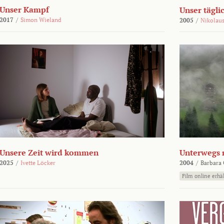
Unser Kampf
Unser tägli
2017
/
Simon Wieland
2005
/
Nikolaus
Unsere Zeit wird kommen
Unterwegs 
2025
/
Ivette Löcker
2004
/
Barbara 
Film online erhäl