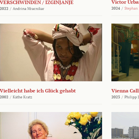
Victor Urba
VERSCHWINDEN / IZGINJANJE
2024
/
Stephan
2022
/
Andrina Mracnikar
Vielleicht habe ich Glück gehabt
Vienna Call
2002
/
Käthe Kratz
2023
/
Philipp 