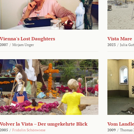
Vienna's Lost Daughters
Vista Mare
2007
/
Mirjam Unger
2023
/
Julia Gu
Volver la Vista – Der umgekehrte Blick
Vom Landl
2005
/
Fridolin Schönwiese
2009
/
Thomas 