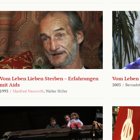
Vom Leben Lieben Sterben – Erfahrungen
Vom Leben 
mit Aids
2003
/
Bernadet
1993
/
Manfred Neuwirth
,
Walter Hiller