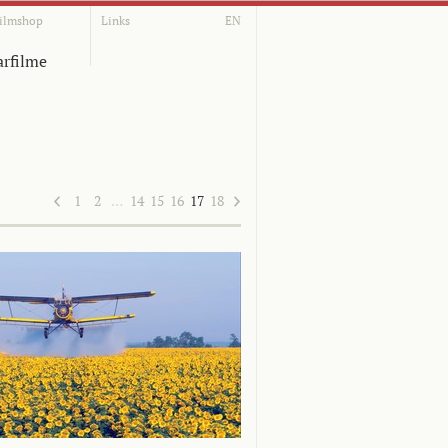
ilmshop
Links
EN
rfilme
1
2
…
14
15
16
17
18