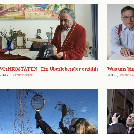
WANKOSTÄTTN - Ein Überlebender erzählt
Was uns bi
2023
/
Karin Berger
2017
/
Ivette L