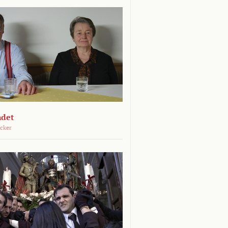
ndet
öcker