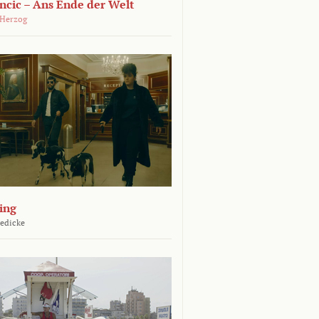
ncic – Ans Ende der Welt
 Herzog
ing
Jedicke