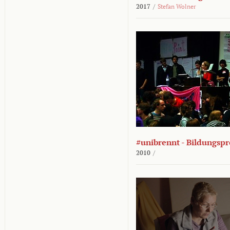
2017
/
Stefan Wolner
#unibrennt - Bildungspr
2010
/