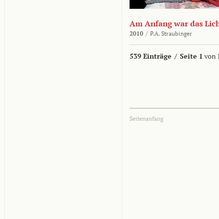
Am Anfang war das Lic
2010
/
P.A. Straubinger
539 Einträge
/
Seite 1
von 
Seitenanfang