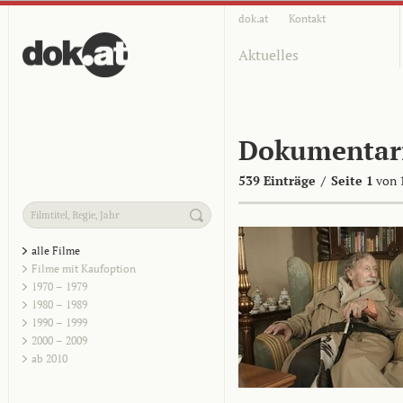
dok.at
Kontakt
Aktuelles
Dokumentar
539 Einträge
/
Seite 1
von 
alle Filme
Filme mit Kaufoption
1970 – 1979
1980 – 1989
1990 – 1999
2000 – 2009
ab 2010