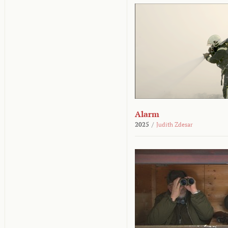
Alarm
2025
/
Judith Zdesar