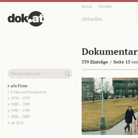
dok.at
Kontakt
Aktuelles
Dokumentar
539 Einträge
/
Seite 15
von
alle Filme
Filme mit Kaufoption
1970 – 1979
1980 – 1989
1990 – 1999
2000 – 2009
ab 2010