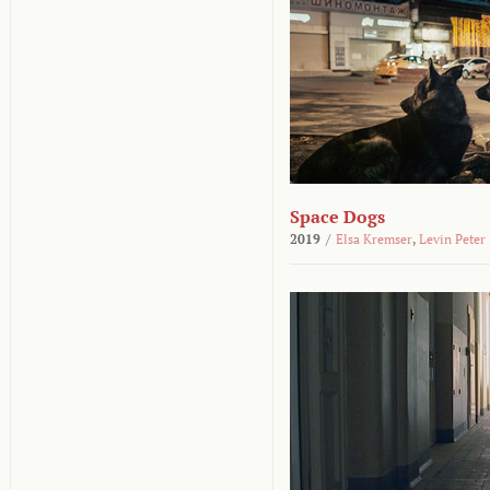
Space Dogs
2019
/
Elsa Kremser
,
Levin Peter