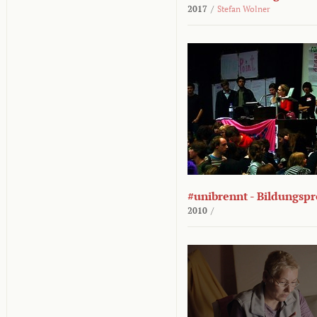
2017
/
Stefan Wolner
#unibrennt - Bildungspr
2010
/