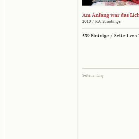
Am Anfang war das Lic
2010
/
P.A. Straubinger
539 Einträge
/
Seite 1
von 
Seitenanfang