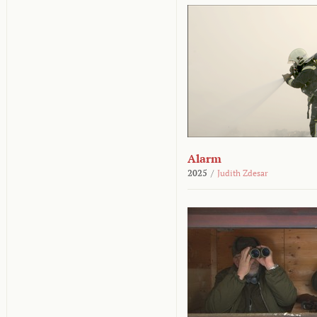
Alarm
2025
/
Judith Zdesar