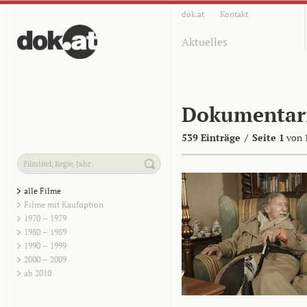
dok.at
Kontakt
Aktuelles
Dokumentar
539 Einträge
/
Seite 1
von 
alle Filme
Filme mit Kaufoption
1970 – 1979
1980 – 1989
1990 – 1999
2000 – 2009
ab 2010