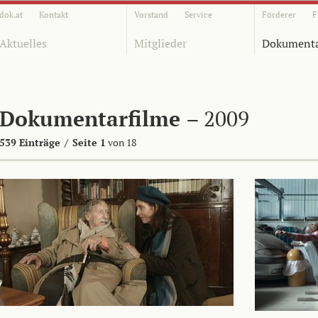
dok.at
Kontakt
Vorstand
Service
Förderer
F
Aktuelles
Mitglieder
Dokumenta
Dokumentarfilme
– 2009
539 Einträge
/
Seite 1
von 18