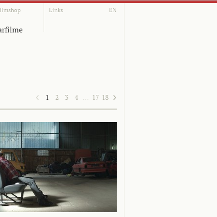
ilmshop
Links
EN
rfilme
1
2
3
4
…
17
18