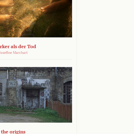
ärker als der Tod
 Josefine Marchart
the origins