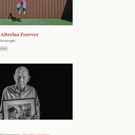
- Alterlaa Forever
leissinger
tlich
Weigensamer,
Christian Krönes