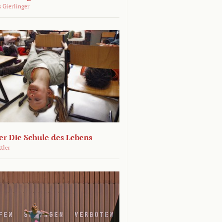
 Gierlinger
r Die Schule des Lebens
ttler