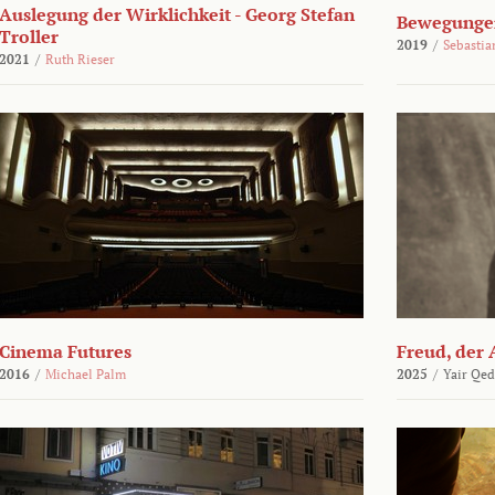
Auslegung der Wirklichkeit - Georg Stefan
Bewegungen
Troller
2019
/
Sebasti
2021
/
Ruth Rieser
Cinema Futures
Freud, der 
2016
/
Michael Palm
2025
/
Yair Qed