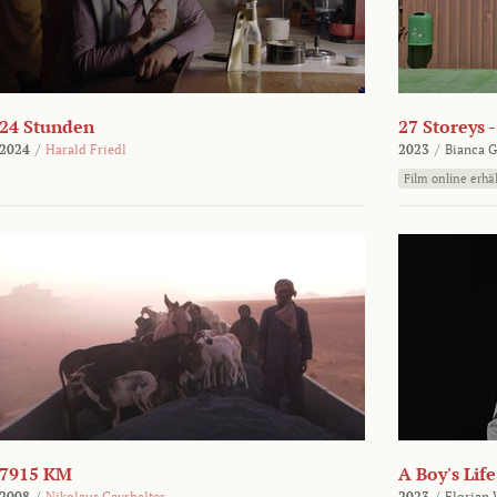
24 Stunden
27 Storeys 
2024
/
Harald Friedl
2023
/
Bianca G
Film online erhäl
7915 KM
A Boy's Life
2008
/
Nikolaus Geyrhalter
2023
/
Florian 