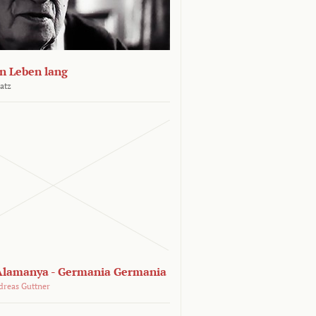
n Leben lang
atz
lamanya - Germania Germania
dreas Guttner