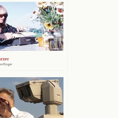
arzer
erflinger