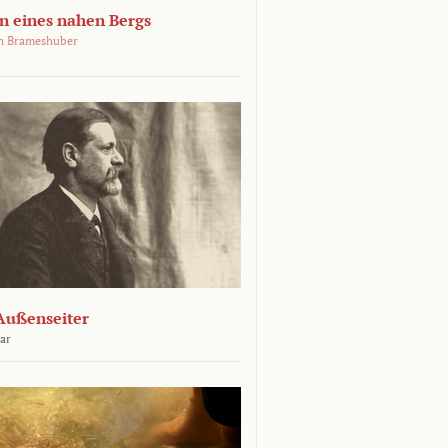
 eines nahen Bergs
an Brameshuber
Außenseiter
ar