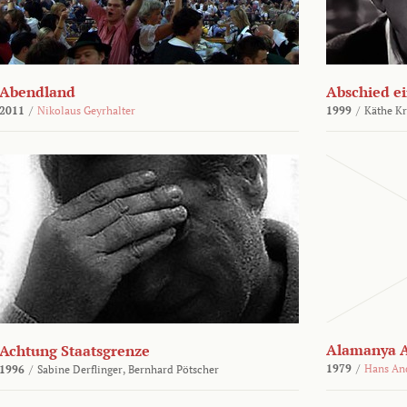
Abendland
Abschied ei
2011
/
Nikolaus Geyrhalter
1999
/
Käthe Kr
Alamanya A
Achtung Staatsgrenze
1979
/
Hans An
1996
/
Sabine Derflinger,
Bernhard Pötscher