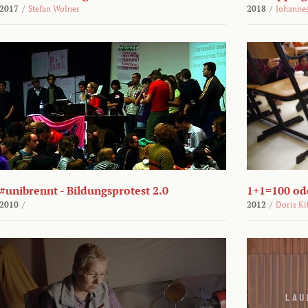
2017
/
Stefan Wolner
2018
/
Johannes
#unibrennt - Bildungsprotest 2.0
1+1=100 ode
2010
/
2012
/
Doris Ki