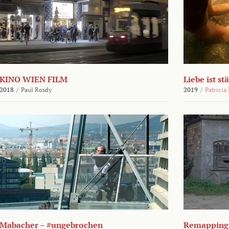
KINO WIEN FILM
Liebe ist st
2018
/
Paul Rosdy
2019
/
Patricia
Mabacher – #ungebrochen
Remapping 