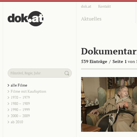
dok.at
Kontakt
Aktuelles
Dokumentar
539 Einträge
/
Seite 1
von 
alle Filme
Filme mit Kaufoption
1970 – 1979
1980 – 1989
1990 – 1999
2000 – 2009
ab 2010