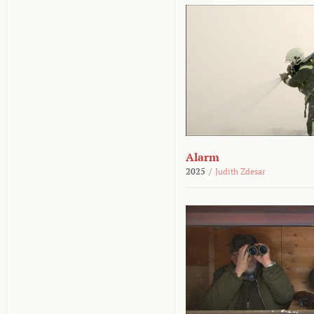
Alarm
2025
/
Judith Zdesar