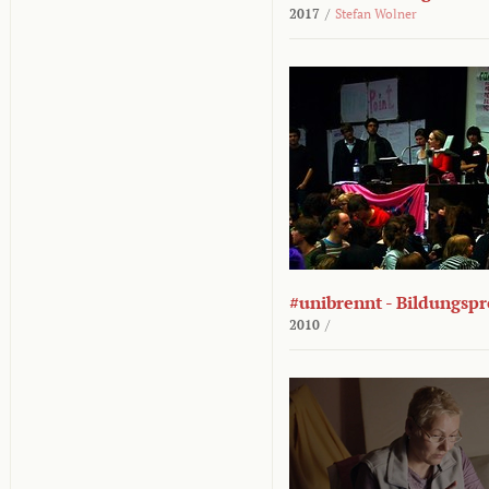
2017
/
Stefan Wolner
#unibrennt - Bildungspr
2010
/