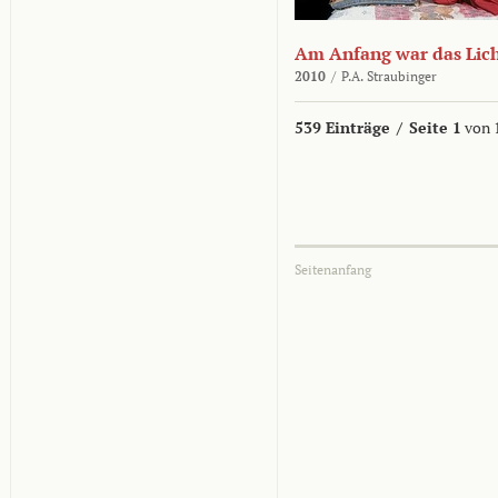
Am Anfang war das Lic
2010
/
P.A. Straubinger
539 Einträge
/
Seite 1
von 
Seitenanfang