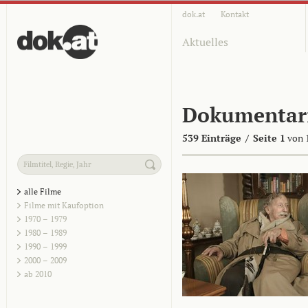
dok.at
Kontakt
Aktuelles
Dokumentar
539 Einträge
/
Seite 1
von 
alle Filme
Filme mit Kaufoption
1970 – 1979
1980 – 1989
1990 – 1999
2000 – 2009
ab 2010