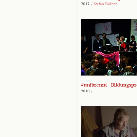
2017
/
Stefan Wolner
#unibrennt - Bildungspr
2010
/