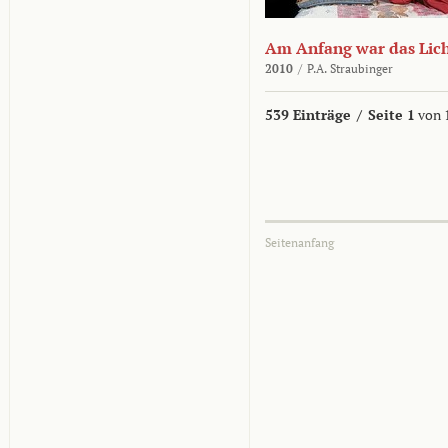
Am Anfang war das Lic
2010
/
P.A. Straubinger
539 Einträge
/
Seite 1
von 
Seitenanfang