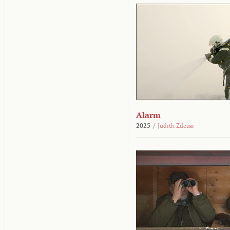
Alarm
2025
/
Judith Zdesar