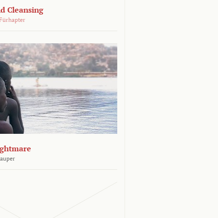
d Cleansing
Fürhapter
ightmare
Sauper