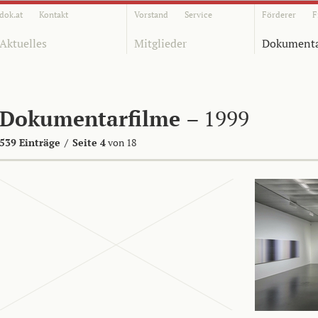
dok.at
Kontakt
Vorstand
Service
Förderer
F
Aktuelles
Mitglieder
Dokumenta
Dokumentarfilme
– 1999
539 Einträge
/
Seite 4
von 18