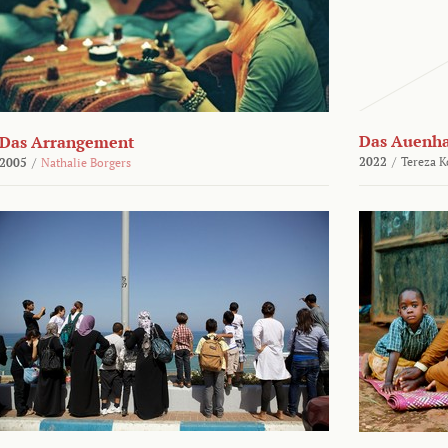
Das Auenh
Das Arrangement
2022
/
Tereza K
2005
/
Nathalie Borgers