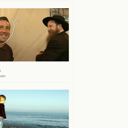
n
amir