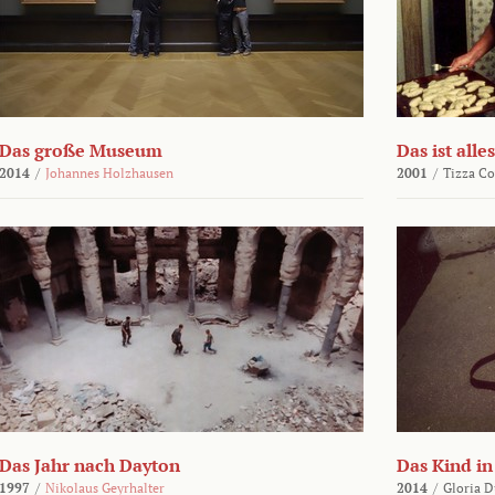
Das große Museum
Das ist alles
2014
/
Johannes Holzhausen
2001
/
Tizza Co
Das Jahr nach Dayton
Das Kind in
1997
/
Nikolaus Geyrhalter
2014
/
Gloria D