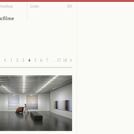
ilmshop
Links
EN
rfilme
1
2
3
4
5
6
7
…
17
18