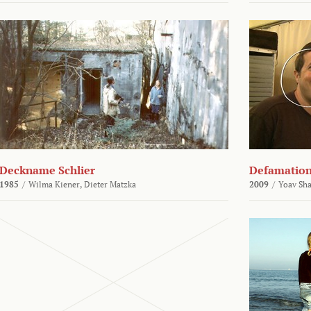
Deckname Schlier
Defamatio
1985
/
Wilma Kiener,
Dieter Matzka
2009
/
Yoav Sh