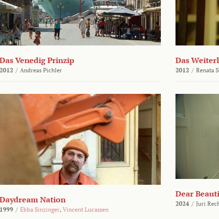
Das Venedig Prinzip
Das Weiter
2012
/
Andreas Pichler
2012
/
Renata 
Dear Beauti
Daydream Nation
2024
/
Juri Rec
1999
/
Ebba Sinzinger
,
Vincent Lucassen