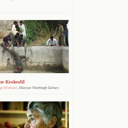
he Krokodil
g Allahyari
,
Maziyar Moshtagh Gohary