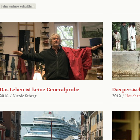
Film online erhältlich
Das Leben ist keine Generalprobe
Das persisc
2016
/
Nicole Scherg
2012
/
Houchan