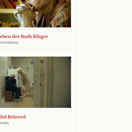
leben der Ruth Klüger
Schmidtkunz
ful Beloved
hinsky