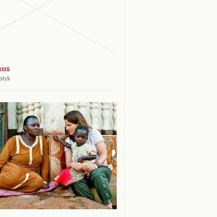
aus
otyk