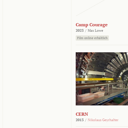
Camp Courage
2023
/
Max Lowe
Film online erhältlich
CERN
2013
/
Nikolaus Geyrhalter