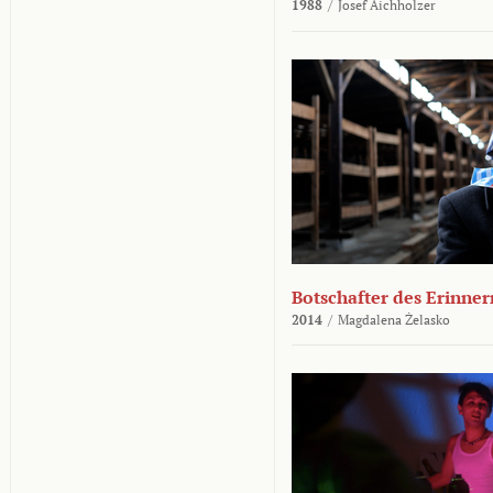
1988
/
Josef Aichholzer
Botschafter des Erinner
2014
/
Magdalena Żelasko