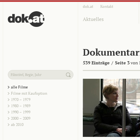
dok.at
Kontakt
Aktuelles
Dokumentar
539 Einträge
/
Seite 3
von 
alle Filme
Filme mit Kaufoption
1970 – 1979
1980 – 1989
1990 – 1999
2000 – 2009
ab 2010