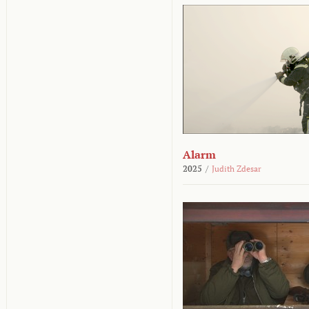
Alarm
2025
/
Judith Zdesar