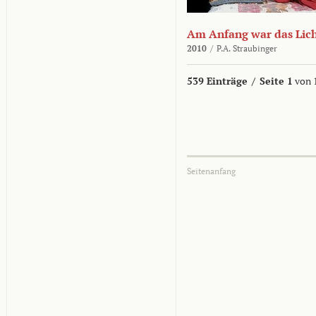
Am Anfang war das Lic
2010
/
P.A. Straubinger
539 Einträge
/
Seite 1
von 
Seitenanfang