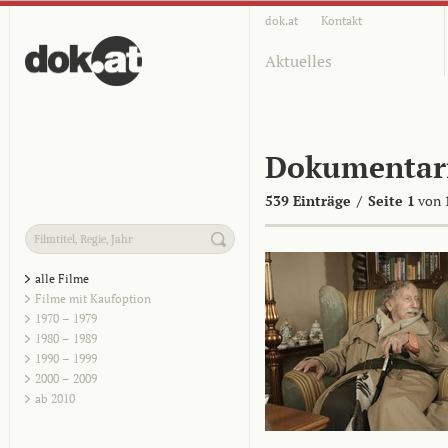
dok.at
Kontakt
Aktuelles
Dokumentar
539 Einträge
/
Seite 1
von 
alle Filme
Filme mit Kaufoption
1970 – 1979
1980 – 1989
1990 – 1999
2000 – 2009
ab 2010