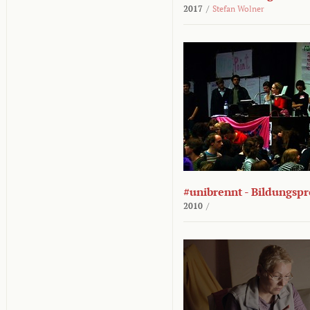
2017
/
Stefan Wolner
#unibrennt - Bildungspr
2010
/