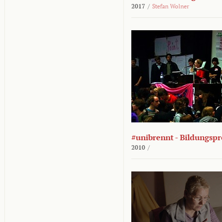
2017
/
Stefan Wolner
#unibrennt - Bildungspr
2010
/