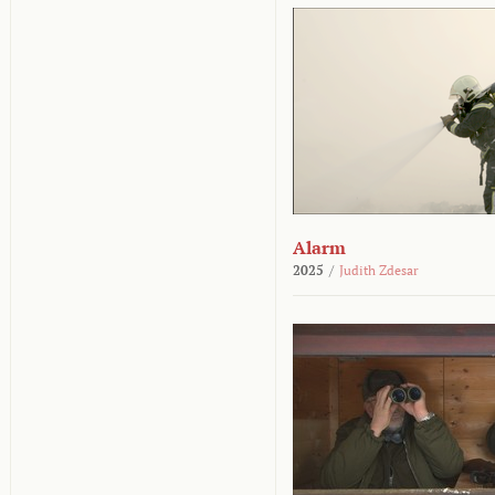
Alarm
2025
/
Judith Zdesar