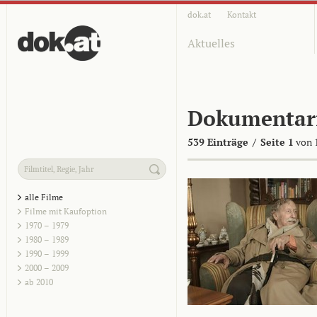
dok.at
Kontakt
Aktuelles
Dokumentar
539 Einträge
/
Seite 1
von 
alle Filme
Filme mit Kaufoption
1970 – 1979
1980 – 1989
1990 – 1999
2000 – 2009
ab 2010