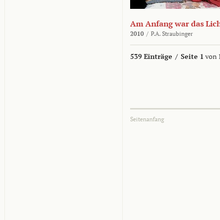
Am Anfang war das Lic
2010
/
P.A. Straubinger
539 Einträge
/
Seite 1
von 
Seitenanfang