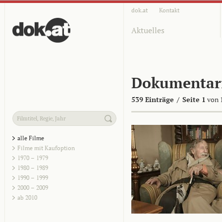
dok.at
Kontakt
Aktuelles
Dokumentar
539 Einträge
/
Seite 1
von 
alle Filme
Filme mit Kaufoption
1970 – 1979
1980 – 1989
1990 – 1999
2000 – 2009
ab 2010