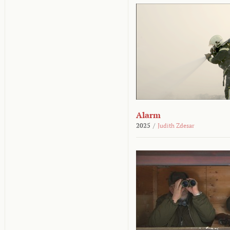
Alarm
2025
/
Judith Zdesar