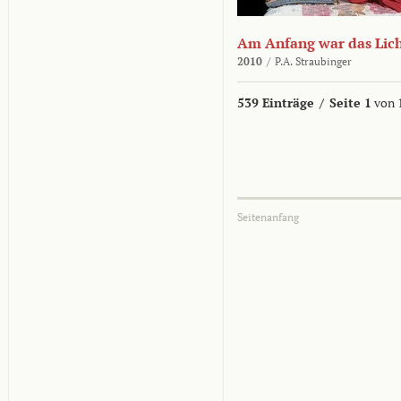
Am Anfang war das Lic
2010
/
P.A. Straubinger
539 Einträge
/
Seite 1
von 
Seitenanfang