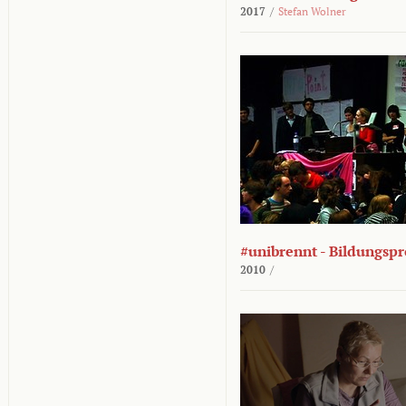
2017
/
Stefan Wolner
#unibrennt - Bildungspr
2010
/