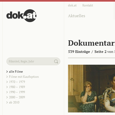
dok.at
Kontakt
Aktuelles
Dokumentar
539 Einträge
/
Seite 2
von 
alle Filme
Filme mit Kaufoption
1970 – 1979
1980 – 1989
1990 – 1999
2000 – 2009
ab 2010