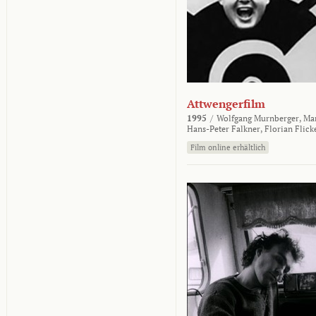
Attwengerfilm
1995
/
Wolfgang Murnberger,
Mar
Hans-Peter Falkner,
Florian Flick
Film online erhältlich