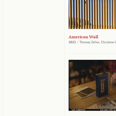
American Wall
2022
/
Thomas Zeller,
Christine 